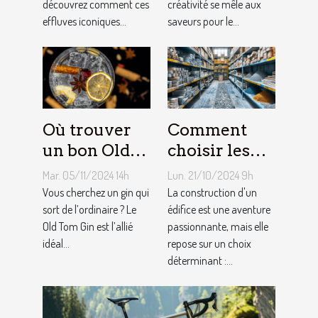
découvrez comment ces
créativité se mêle aux
effluves iconiques...
saveurs pour le...
Où trouver
Comment
un bon Old
choisir les
Tom Gin
matériaux de
Mar. 05/11/2024 14h
Lun. 21/10/2024 9h
artisanal ?
construction
Vous cherchez un gin qui
La construction d'un
sort de l’ordinaire ? Le
adaptés à
édifice est une aventure
Old Tom Gin est l’allié
passionnante, mais elle
votre projet
idéal...
repose sur un choix
déterminant :...