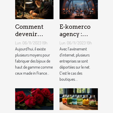
Comment
E-komerco
devenir
agency :
bijoutier-
qu’est-ce que
Lun. 06/11/2023 19h
Lun. 06/11/2023 19h
joaillier ?
c’est ?
Aujourd’hui, il existe
Avec l’avènement
plusieurs moyens pour
d’internet, plusieurs
fabriquer des bijoux de
entreprises se sont
haut de gamme comme
déportées sur le net.
ceux made in France...
C’est le cas des
boutiques....