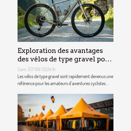
Exploration des avantages
des vélos de type gravel pour
les aventuriers
Sam. 07/09/2024 1h
Les vélos de type gravel sont rapidement devenus une
référence pour les amateurs d'aventures cyclistes....