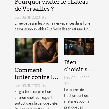
Pourquoi visiter le château
de Versailles ?
Lun. 06/11/2023 19h
Envie de passer les prochaines vacances dans l’une
des villes inoubliables ? La Versailles en est une. Un...
Bien
choisir sa
Comment
barre de
lutter contre la
Lun. 06/11/2023
traction :
démangeaison ?
19h
Lun. 06/11/2023 19h
nos
Les barres de
Se gratter le corps est un
traction sont des
conseils !
phénomène très fréquent
matériels pour la
surtout dans la période d’été.
pratique des
Plus on se le gratte plus...