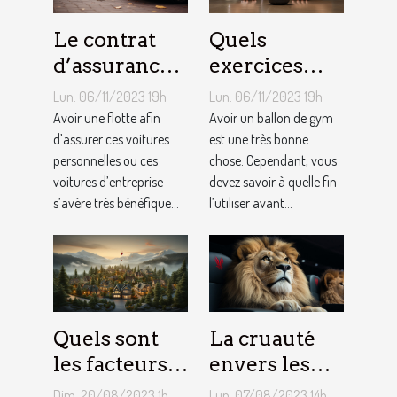
Le contrat
Quels
d’assurance
exercices
auto par
pouvez-vous
Lun. 06/11/2023 19h
Lun. 06/11/2023 19h
flotte : est-il
faire avec un
Avoir une flotte afin
Avoir un ballon de gym
si
d’assurer ces voitures
ballon de
est une très bonne
personnelles ou ces
chose. Cependant, vous
bénéfique ?
gym ?
voitures d’entreprise
devez savoir à quelle fin
s’avère très bénéfique...
l’utiliser avant...
Quels sont
La cruauté
les facteurs
envers les
qui sous-
animaux
Dim. 20/08/2023 1h
Lun. 07/08/2023 14h