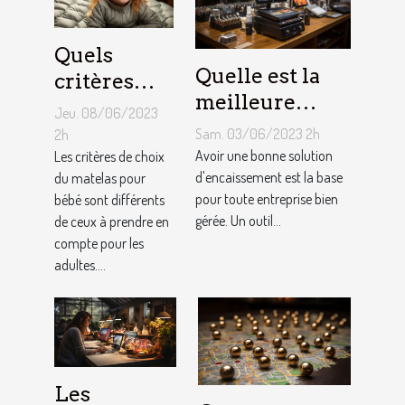
Quels
Quelle est la
critères
meilleure
pour
Jeu. 08/06/2023
solution
choisir un
Sam. 03/06/2023 2h
2h
d'encaissement
Avoir une bonne solution
matelas de
Les critères de choix
pour votre
d'encaissement est la base
du matelas pour
bébé ?
pour toute entreprise bien
bébé sont différents
entreprise ?
gérée. Un outil...
de ceux à prendre en
compte pour les
adultes....
Les