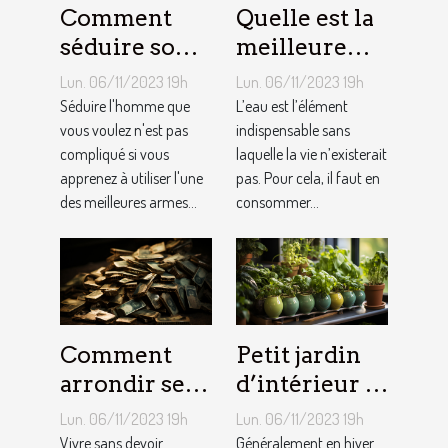
Comment
Quelle est la
séduire son
meilleure
homme ?
quantité
Lun. 06/11/2023 19h
Lun. 06/11/2023 19h
d’eau qu’il
Séduire l'homme que
L’eau est l’élément
vous voulez n'est pas
faut au
indispensable sans
compliqué si vous
laquelle la vie n’existerait
quotidien ?
apprenez à utiliser l'une
pas. Pour cela, il faut en
des meilleures armes...
consommer...
Comment
Petit jardin
arrondir ses
d’intérieur :
fins du mois
comment en
Lun. 06/11/2023 19h
Lun. 06/11/2023 19h
avec
créer chez
Vivre sans devoir
Généralement en hiver