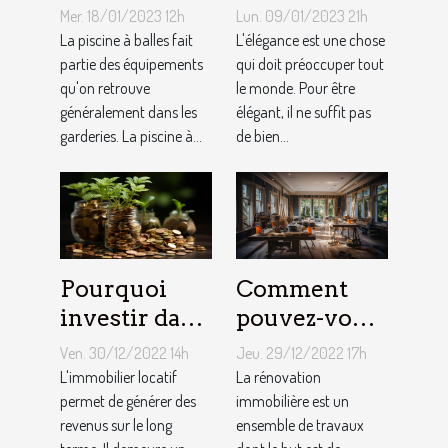
piscine à
ongles ?
Mer. 18/01/2023 12h
Lun. 09/01/2023 21h
balles à son
La piscine à balles fait
L'élégance est une chose
bébé ?
partie des équipements
qui doit préoccuper tout
qu'on retrouve
le monde. Pour être
généralement dans les
élégant, il ne suffit pas
garderies. La piscine à...
de bien...
Pourquoi
Comment
investir dans
pouvez-vous
l'immobilier
faire une
Ven. 30/12/2022 14h
Jeu. 29/12/2022 17h
?
rénovation
L'immobilier locatif
La rénovation
permet de générer des
immobilière
immobilière est un
revenus sur le long
ensemble de travaux
?