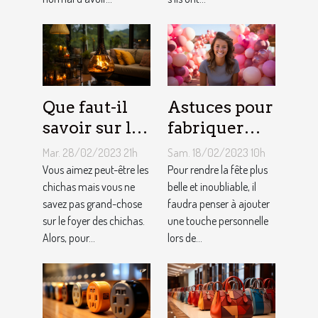
Que faut-il
Astuces pour
savoir sur le
fabriquer
foyer chicha
une arche de
Mar. 28/02/2023 21h
Sam. 18/02/2023 10h
?
ballons
Vous aimez peut-être les
Pour rendre la fête plus
chichas mais vous ne
belle et inoubliable, il
savez pas grand-chose
faudra penser à ajouter
sur le foyer des chichas.
une touche personnelle
Alors, pour...
lors de...