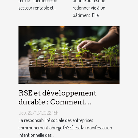
terme. Il demeure un
dont le but est de
secteur rentable et...
redonner vie à un
bâtiment. Elle...
RSE et développement
durable : Comment
décrocher vite un emploi
Jeu. 22/12/2022 15h
avec ce profil ?
La responsabilité sociale des entreprises
communément abrégé (RSE) est la manifestation
intentionnelle des...