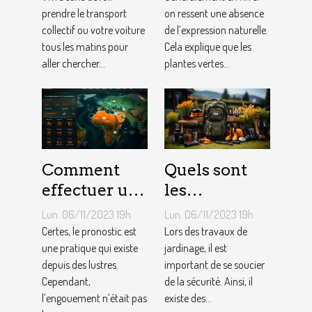
l’internet ?
prendre le transport
soi ?
on ressent une absence
collectif ou votre voiture
de l’expression naturelle.
tous les matins pour
Cela explique que les
aller chercher...
plantes vertes...
Comment
Quels sont
effectuer un
les
pronostic en
équipements
Lun. 06/11/2023 19h
Lun. 06/11/2023 19h
ligne ?
pour le
Certes, le pronostic est
Lors des travaux de
une pratique qui existe
jardinage ?
jardinage, il est
depuis des lustres.
important de se soucier
Cependant,
de la sécurité. Ainsi, il
l’engouement n’était pas
existe des...