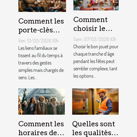
Comment
Comment les
choisir le
porte-clés
jouet idéal
personnalisés
Sam. 07/02/2026 10h
Ven. 13/03/2026 10h
pour chaque
peuvent
Choisir le bon jouet pour
Les liens familiaux se
âge lors des
chaque tranche d’âge
renforcer les
tissent au fil du temps à
pendant les fêtes peut
travers des gestes
fêtes ?
liens
sembler complexe, tant
simples mais chargés de
familiaux ?
les options...
sens. Les...
Comment les
Quelles sont
horaires de
les qualités à