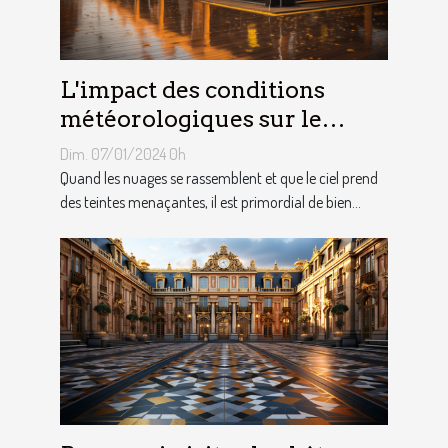
L'impact des conditions
météorologiques sur le
choix des tentes publicitaires
Dim. 07/01/2024 0h
Quand les nuages se rassemblent et que le ciel prend
des teintes menaçantes, il est primordial de bien...