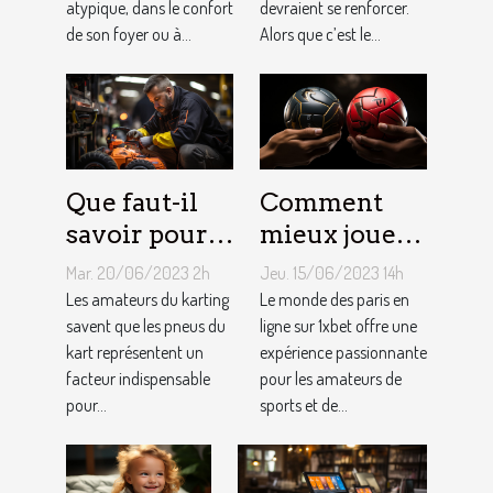
atypique, dans le confort
devraient se renforcer.
de son foyer ou à...
Alors que c’est le...
Que faut-il
Comment
savoir pour
mieux jouer
un meilleur
pour gagner
Mar. 20/06/2023 2h
Jeu. 15/06/2023 14h
ajustement
au jeu
Les amateurs du karting
Le monde des paris en
de la
savent que les pneus du
1XBET ?
ligne sur 1xbet offre une
kart représentent un
expérience passionnante
pression des
facteur indispensable
pour les amateurs de
pneus de
pour...
sports et de...
Kart ?