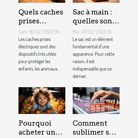
Quels caches
Sac à main :
prises
quelles sont
électriques
les astuces
Sam. 18/02/2023 9h
Mar. 07/02/2023 3h
choisir ?
pour faire un
Les caches prises
Le sac est un élément
électriques sont des
choix
fondamental d'une
dispositifs très utiles
apparence. Pour cette
approprié ?
pour protéger les
raison, il est
enfants, les animaux...
indispensable que ce
dernier...
Pourquoi
Comment
acheter une
sublimer ses