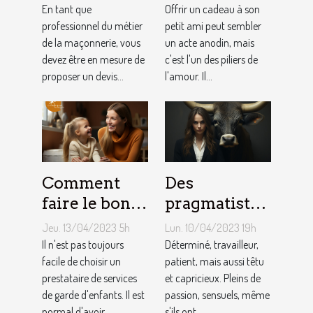
: Comment
idéaux et
En tant que
Offrir un cadeau à son
établir le
professionnel du métier
originaux
petit ami peut sembler
de la maçonnerie, vous
un acte anodin, mais
devis avec un
pour votre
devez être en mesure de
c'est l'un des piliers de
artisan
petit ami
proposer un devis...
l'amour. Il...
maçon ?
Comment
Des
faire le bon
pragmatistes
choix entre
imaginatifs
Jeu. 13/04/2023 5h
Lun. 10/04/2023 19h
une crèche et
et patients :
Il n'est pas toujours
Déterminé, travailleur,
une
facile de choisir un
comment
patient, mais aussi têtu
prestataire de services
et capricieux. Pleins de
assistante
sont les gens
de garde d'enfants. Il est
passion, sensuels, même
maternelle ?
du Taureau ?
normal d'avoir...
s'ils ont...