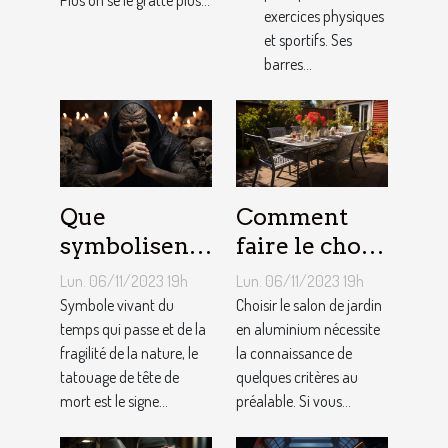
exercices physiques
et sportifs. Ses
barres...
Que
Comment
symbolisent
faire le choix
les Tatouages
d’un salon de
Lun. 06/11/2023 19h
Lun. 06/11/2023 19h
Têtes de
jardin en
Symbole vivant du
Choisir le salon de jardin
Mort ?
temps qui passe et de la
aluminium ?
en aluminium nécessite
fragilité de la nature, le
la connaissance de
tatouage de tête de
quelques critères au
mort est le signe...
préalable. Si vous...