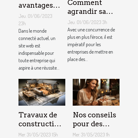
Comment
avantages
agrandir sa
de faire
Jeu. 01/06/2023
notoriété
appel à un
Jeu. 01/06/2023 3h
23h
locale et
Avec une concurrence de
spécialiste
Dans le monde
fidéliser sa
plus en plus féroce, il est
connecté actuel, un
de
impératif pour les
site web est
clientèle grâce
conception
entreprises de mettre en
indispensable pour
aux outils du
de site web
place des...
toute entreprise qui
référencement
aspire à une réussite...
local ?
Travaux de
Nos conseils
construction
pour des
d’une maison
cadeaux
Mer. 31/05/2023 15h
Mer. 31/05/2023 1h