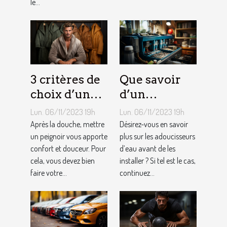
le...
3 critères de
Que savoir
choix d’un
d’un
peignoir de
adoucisseur
Lun. 06/11/2023 19h
Lun. 06/11/2023 19h
bain pour
d’eau ?
Après la douche, mettre
Désirez-vous en savoir
homme ?
un peignoir vous apporte
plus sur les adoucisseurs
confort et douceur. Pour
d’eau avant de les
cela, vous devez bien
installer ? Si tel est le cas,
faire votre...
continuez...