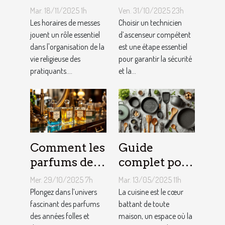
messes
rechercher
Mar. 18/11/2025 1h
Ven. 31/10/2025 23h
facilitent la
chez un
Les horaires de messes
Choisir un technicien
vie des
jouent un rôle essentiel
technicien
d’ascenseur compétent
dans l'organisation de la
est une étape essentiel
pratiquants ?
d’ascenseur ?
vie religieuse des
pour garantir la sécurité
pratiquants....
et la...
Comment les
Guide
parfums des
complet pour
années folles
choisir le
Mer. 29/10/2025 7h
Mar. 13/05/2025 11h
influencent-
meilleur
Plongez dans l’univers
La cuisine est le cœur
ils la mode
fascinant des parfums
équipement
battant de toute
des années folles et
maison, un espace où la
moderne ?
de cuisine