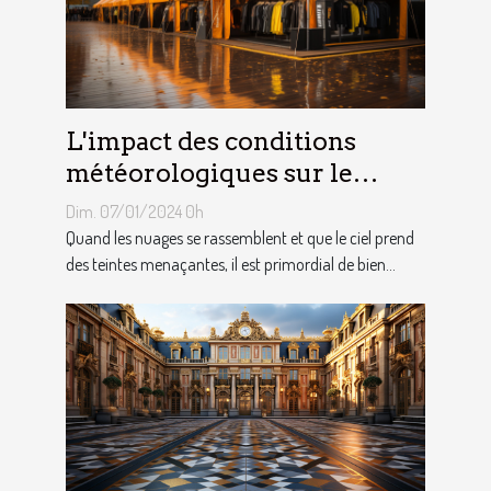
L'impact des conditions
météorologiques sur le
choix des tentes publicitaires
Dim. 07/01/2024 0h
Quand les nuages se rassemblent et que le ciel prend
des teintes menaçantes, il est primordial de bien...