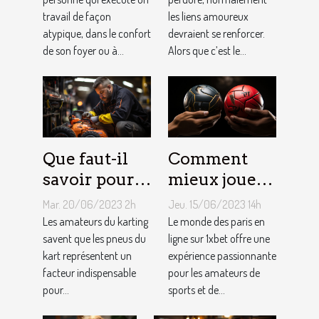
?
couple ?
travail de façon
les liens amoureux
atypique, dans le confort
devraient se renforcer.
de son foyer ou à...
Alors que c’est le...
Que faut-il
Comment
savoir pour
mieux jouer
un meilleur
pour gagner
Mar. 20/06/2023 2h
Jeu. 15/06/2023 14h
ajustement
au jeu
Les amateurs du karting
Le monde des paris en
de la
savent que les pneus du
1XBET ?
ligne sur 1xbet offre une
kart représentent un
expérience passionnante
pression des
facteur indispensable
pour les amateurs de
pneus de
pour...
sports et de...
Kart ?