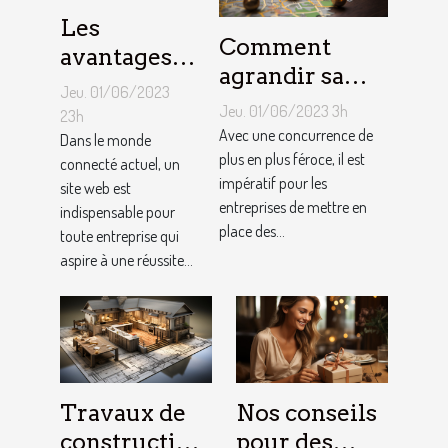
Les
Comment
avantages
agrandir sa
de faire
Jeu. 01/06/2023
notoriété
appel à un
Jeu. 01/06/2023 3h
23h
locale et
Avec une concurrence de
spécialiste
Dans le monde
fidéliser sa
plus en plus féroce, il est
connecté actuel, un
de
impératif pour les
site web est
clientèle grâce
conception
entreprises de mettre en
indispensable pour
aux outils du
de site web
place des...
toute entreprise qui
référencement
aspire à une réussite...
local ?
Travaux de
Nos conseils
construction
pour des