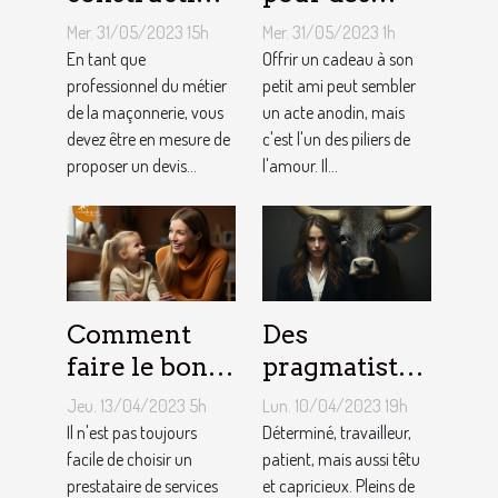
d’une maison
cadeaux
Mer. 31/05/2023 15h
Mer. 31/05/2023 1h
: Comment
idéaux et
En tant que
Offrir un cadeau à son
établir le
professionnel du métier
originaux
petit ami peut sembler
de la maçonnerie, vous
un acte anodin, mais
devis avec un
pour votre
devez être en mesure de
c'est l'un des piliers de
artisan
petit ami
proposer un devis...
l'amour. Il...
maçon ?
Comment
Des
faire le bon
pragmatistes
choix entre
imaginatifs
Jeu. 13/04/2023 5h
Lun. 10/04/2023 19h
une crèche et
et patients :
Il n'est pas toujours
Déterminé, travailleur,
une
facile de choisir un
comment
patient, mais aussi têtu
prestataire de services
et capricieux. Pleins de
assistante
sont les gens