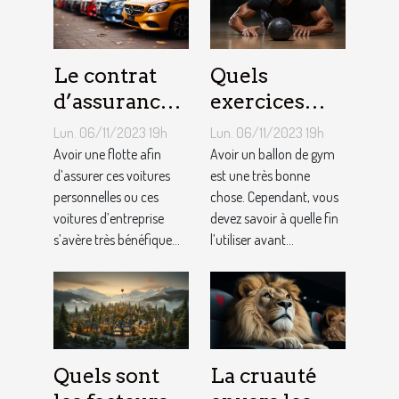
Le contrat
Quels
d’assurance
exercices
auto par
pouvez-vous
Lun. 06/11/2023 19h
Lun. 06/11/2023 19h
flotte : est-il
faire avec un
Avoir une flotte afin
Avoir un ballon de gym
si
d’assurer ces voitures
ballon de
est une très bonne
personnelles ou ces
chose. Cependant, vous
bénéfique ?
gym ?
voitures d’entreprise
devez savoir à quelle fin
s’avère très bénéfique...
l’utiliser avant...
Quels sont
La cruauté