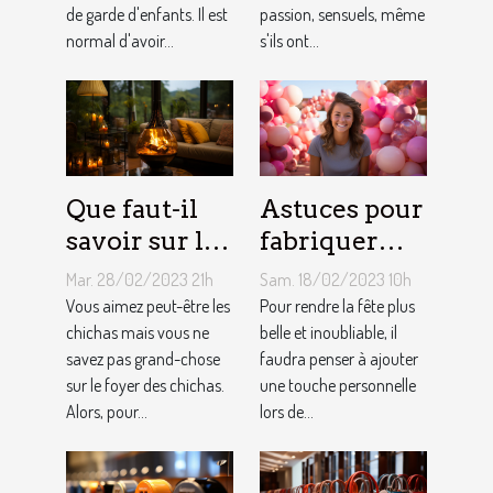
de garde d'enfants. Il est
passion, sensuels, même
maternelle ?
du Taureau ?
normal d'avoir...
s'ils ont...
Que faut-il
Astuces pour
savoir sur le
fabriquer
foyer chicha
une arche de
Mar. 28/02/2023 21h
Sam. 18/02/2023 10h
?
ballons
Vous aimez peut-être les
Pour rendre la fête plus
chichas mais vous ne
belle et inoubliable, il
savez pas grand-chose
faudra penser à ajouter
sur le foyer des chichas.
une touche personnelle
Alors, pour...
lors de...