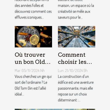
ils la mode
équipement
des années folles et
maison, un espace où la
moderne ?
de cuisine
découvrez comment ces
créativité se mêle aux
effluves iconiques...
saveurs pour le...
Où trouver
Comment
un bon Old
choisir les
Tom Gin
matériaux de
Mar. 05/11/2024 14h
Lun. 21/10/2024 9h
artisanal ?
construction
Vous cherchez un gin qui
La construction d'un
sort de l’ordinaire ? Le
adaptés à
édifice est une aventure
Old Tom Gin est l’allié
passionnante, mais elle
votre projet
idéal...
repose sur un choix
déterminant :...