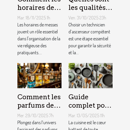
horaires de
les qualités à
messes
rechercher
Mar. 18/11/2025 1h
Ven. 31/10/2025 23h
facilitent la
chez un
Les horaires de messes
Choisir un technicien
vie des
jouent un rôle essentiel
technicien
d’ascenseur compétent
dans l'organisation de la
est une étape essentiel
pratiquants ?
d’ascenseur ?
vie religieuse des
pour garantir la sécurité
pratiquants....
et la...
Comment les
Guide
parfums des
complet pour
années folles
choisir le
Mer. 29/10/2025 7h
Mar. 13/05/2025 11h
influencent-
meilleur
Plongez dans l’univers
La cuisine est le cœur
fascinant des parfums
battant de toute