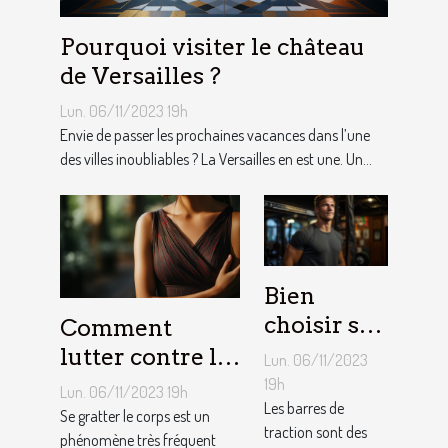
Pourquoi visiter le château
de Versailles ?
Lun. 06/11/2023 19h
Envie de passer les prochaines vacances dans l’une
des villes inoubliables ? La Versailles en est une. Un...
Bien
choisir sa
Comment
barre de
lutter contre la
Lun. 06/11/2023
traction :
démangeaison ?
19h
Lun. 06/11/2023 19h
nos
Les barres de
Se gratter le corps est un
traction sont des
conseils !
phénomène très fréquent