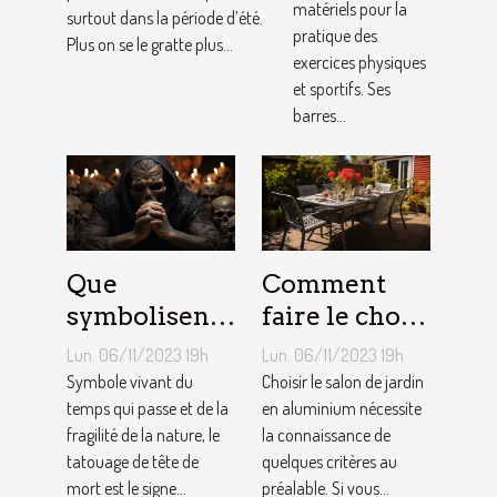
matériels pour la
surtout dans la période d’été.
pratique des
Plus on se le gratte plus...
exercices physiques
et sportifs. Ses
barres...
Que
Comment
symbolisent
faire le choix
les Tatouages
d’un salon de
Lun. 06/11/2023 19h
Lun. 06/11/2023 19h
Têtes de
jardin en
Symbole vivant du
Choisir le salon de jardin
Mort ?
temps qui passe et de la
aluminium ?
en aluminium nécessite
fragilité de la nature, le
la connaissance de
tatouage de tête de
quelques critères au
mort est le signe...
préalable. Si vous...