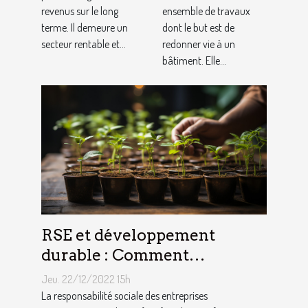
revenus sur le long
ensemble de travaux
?
terme. Il demeure un
dont le but est de
secteur rentable et...
redonner vie à un
bâtiment. Elle...
RSE et développement
durable : Comment
décrocher vite un emploi
Jeu. 22/12/2022 15h
avec ce profil ?
La responsabilité sociale des entreprises