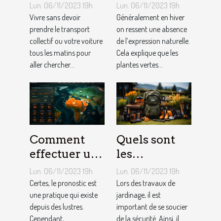
fins du mois
comment en
Lun. 06/11/2023 19h
Lun. 06/11/2023 19h
avec
créer chez
Vivre sans devoir
Généralement en hiver
l’internet ?
prendre le transport
soi ?
on ressent une absence
collectif ou votre voiture
de l’expression naturelle.
tous les matins pour
Cela explique que les
aller chercher...
plantes vertes...
Comment
Quels sont
effectuer un
les
pronostic en
équipements
Lun. 06/11/2023 19h
Lun. 06/11/2023 19h
ligne ?
pour le
Certes, le pronostic est
Lors des travaux de
une pratique qui existe
jardinage ?
jardinage, il est
depuis des lustres.
important de se soucier
Cependant,
de la sécurité. Ainsi, il