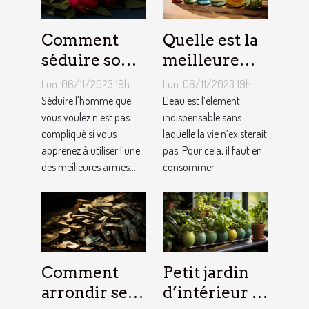
Comment
Quelle est la
séduire son
meilleure
homme ?
quantité
Lun. 06/11/2023 19h
Lun. 06/11/2023 19h
d’eau qu’il
Séduire l'homme que
L’eau est l’élément
vous voulez n'est pas
faut au
indispensable sans
compliqué si vous
laquelle la vie n’existerait
quotidien ?
apprenez à utiliser l'une
pas. Pour cela, il faut en
des meilleures armes...
consommer...
Comment
Petit jardin
arrondir ses
d’intérieur :