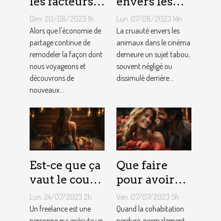
les facteurs
envers les
qui sous-
animaux
Dim. 20/08/2023 1h
Lun. 07/08/2023 14h
tendent la
dans le
Alors que l'économie de
La cruauté envers les
tarification
partage continue de
cinéma : un
animaux dans le cinéma
remodeler la façon dont
demeure un sujet tabou,
des services
sujet tabou
nous voyageons et
souvent négligé ou
de
découvrons de
dissimulé derrière...
conciergerie
nouveaux...
d'Airbnb ?
Est-ce que ça
Que faire
vaut le coup
pour avoir
de devenir
toujours la
Lun. 24/07/2023 2h
Ven. 07/07/2023 5h
indépendant
vie rose en
Un freelance est une
Quand la cohabitation
personne qui exécute un
perdure, normalement