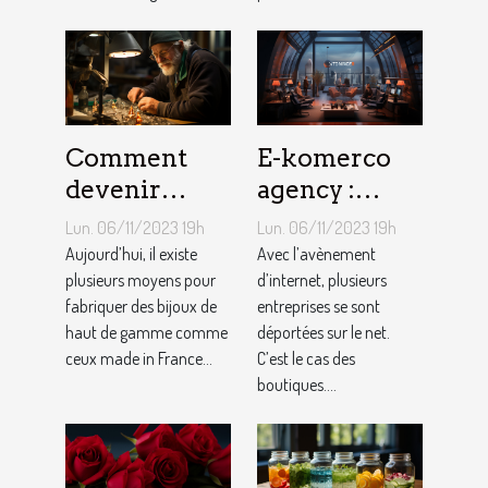
Comment
E-komerco
devenir
agency :
bijoutier-
qu’est-ce que
Lun. 06/11/2023 19h
Lun. 06/11/2023 19h
joaillier ?
c’est ?
Aujourd’hui, il existe
Avec l’avènement
plusieurs moyens pour
d’internet, plusieurs
fabriquer des bijoux de
entreprises se sont
haut de gamme comme
déportées sur le net.
ceux made in France...
C’est le cas des
boutiques....