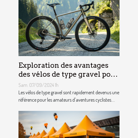
Exploration des avantages
des vélos de type gravel pour
les aventuriers
Sam. 07/09/2024 1h
Les vélos de type gravel sont rapidement devenus une
référence pour les amateurs d'aventures cyclistes....