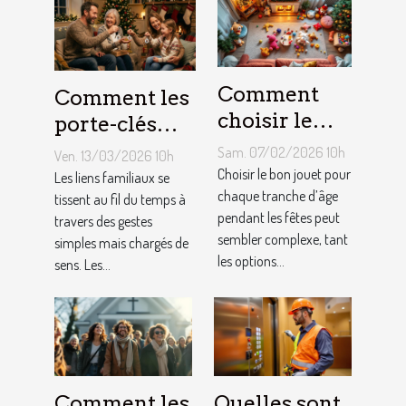
Comment
Comment les
choisir le
porte-clés
jouet idéal
personnalisés
Sam. 07/02/2026 10h
Ven. 13/03/2026 10h
pour chaque
peuvent
Choisir le bon jouet pour
Les liens familiaux se
âge lors des
chaque tranche d’âge
renforcer les
tissent au fil du temps à
pendant les fêtes peut
travers des gestes
fêtes ?
liens
sembler complexe, tant
simples mais chargés de
familiaux ?
les options...
sens. Les...
Comment les
Quelles sont