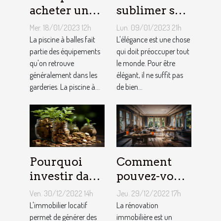
acheter une
sublimer ses
piscine à
ongles ?
Mer. 18/01/2023 12h
Lun. 09/01/2023 21h
balles à son
La piscine à balles fait
L'élégance est une chose
bébé ?
partie des équipements
qui doit préoccuper tout
qu'on retrouve
le monde. Pour être
généralement dans les
élégant, il ne suffit pas
garderies. La piscine à...
de bien...
Pourquoi
Comment
investir dans
pouvez-vous
l'immobilier
faire une
Ven. 30/12/2022 14h
Jeu. 29/12/2022 17h
?
rénovation
L'immobilier locatif
La rénovation
permet de générer des
immobilière
immobilière est un