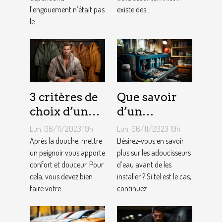
l’engouement n’était pas
existe des...
le...
3 critères de
Que savoir
choix d’un
d’un
peignoir de
adoucisseur
Lun. 06/11/2023 19h
Lun. 06/11/2023 19h
bain pour
d’eau ?
Après la douche, mettre
Désirez-vous en savoir
homme ?
un peignoir vous apporte
plus sur les adoucisseurs
confort et douceur. Pour
d’eau avant de les
cela, vous devez bien
installer ? Si tel est le cas,
faire votre...
continuez...