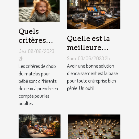
Quels
Quelle est la
critères
meilleure
pour
Jeu. 08/06/2023
solution
choisir un
Sam. 03/06/2023 2h
2h
d'encaissement
Avoir une bonne solution
matelas de
Les critères de choix
pour votre
d'encaissement est la base
du matelas pour
bébé ?
pour toute entreprise bien
bébé sont différents
entreprise ?
gérée. Un outil...
de ceux à prendre en
compte pour les
adultes....