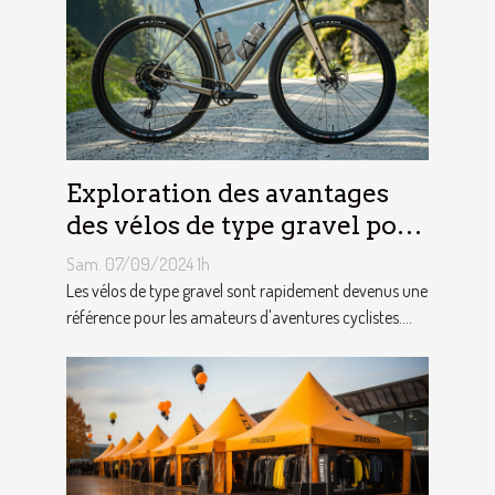
Exploration des avantages
des vélos de type gravel pour
les aventuriers
Sam. 07/09/2024 1h
Les vélos de type gravel sont rapidement devenus une
référence pour les amateurs d'aventures cyclistes....