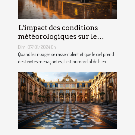
L'impact des conditions
météorologiques sur le
choix des tentes publicitaires
Dim. 07/01/2024 0h
Quand les nuages se rassemblent et que le ciel prend
des teintes menaçantes, il est primordial de bien...