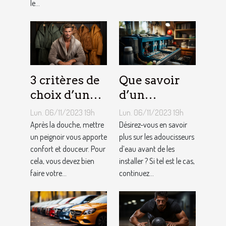
le...
3 critères de
Que savoir
choix d’un
d’un
peignoir de
adoucisseur
Lun. 06/11/2023 19h
Lun. 06/11/2023 19h
bain pour
d’eau ?
Après la douche, mettre
Désirez-vous en savoir
homme ?
un peignoir vous apporte
plus sur les adoucisseurs
confort et douceur. Pour
d’eau avant de les
cela, vous devez bien
installer ? Si tel est le cas,
faire votre...
continuez...