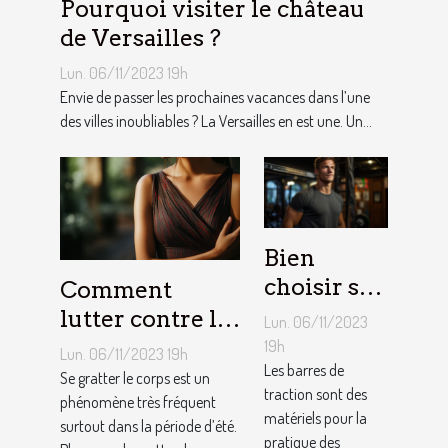
Pourquoi visiter le château
de Versailles ?
Lun. 06/11/2023 19h
Envie de passer les prochaines vacances dans l’une
des villes inoubliables ? La Versailles en est une. Un...
Bien
choisir sa
Comment
barre de
lutter contre la
Lun. 06/11/2023
traction :
démangeaison ?
19h
Lun. 06/11/2023 19h
nos
Les barres de
Se gratter le corps est un
traction sont des
conseils !
phénomène très fréquent
matériels pour la
surtout dans la période d’été.
pratique des