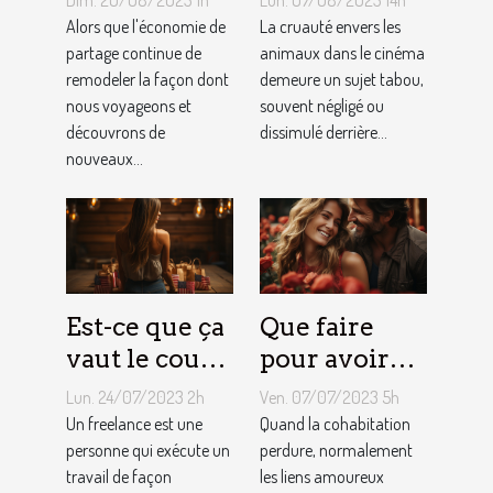
Dim. 20/08/2023 1h
Lun. 07/08/2023 14h
tendent la
dans le
Alors que l'économie de
La cruauté envers les
tarification
partage continue de
cinéma : un
animaux dans le cinéma
remodeler la façon dont
demeure un sujet tabou,
des services
sujet tabou
nous voyageons et
souvent négligé ou
de
découvrons de
dissimulé derrière...
conciergerie
nouveaux...
d'Airbnb ?
Est-ce que ça
Que faire
vaut le coup
pour avoir
de devenir
toujours la
Lun. 24/07/2023 2h
Ven. 07/07/2023 5h
indépendant
vie rose en
Un freelance est une
Quand la cohabitation
?
personne qui exécute un
couple ?
perdure, normalement
travail de façon
les liens amoureux