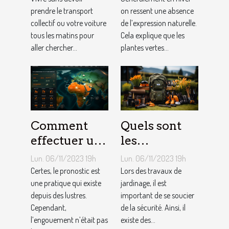
l’internet ?
prendre le transport
soi ?
on ressent une absence
collectif ou votre voiture
de l’expression naturelle.
tous les matins pour
Cela explique que les
aller chercher...
plantes vertes...
Comment
Quels sont
effectuer un
les
pronostic en
équipements
Lun. 06/11/2023 19h
Lun. 06/11/2023 19h
ligne ?
pour le
Certes, le pronostic est
Lors des travaux de
une pratique qui existe
jardinage ?
jardinage, il est
depuis des lustres.
important de se soucier
Cependant,
de la sécurité. Ainsi, il
l’engouement n’était pas
existe des...