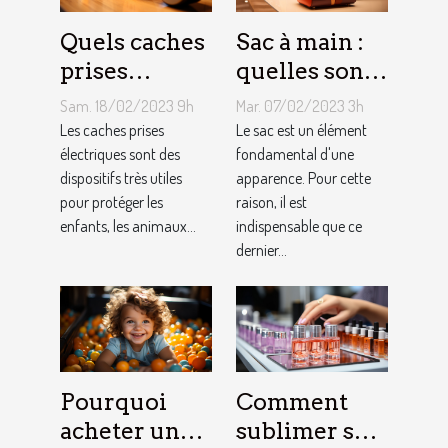
Quels caches
Sac à main :
prises
quelles sont
électriques
les astuces
Sam. 18/02/2023 9h
Mar. 07/02/2023 3h
choisir ?
pour faire un
Les caches prises
Le sac est un élément
électriques sont des
choix
fondamental d'une
dispositifs très utiles
apparence. Pour cette
approprié ?
pour protéger les
raison, il est
enfants, les animaux...
indispensable que ce
dernier...
Pourquoi
Comment
acheter une
sublimer ses