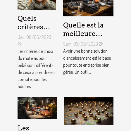
Quels
Quelle est la
critères
meilleure
pour
Jeu. 08/06/2023
solution
choisir un
Sam. 03/06/2023 2h
2h
d'encaissement
Avoir une bonne solution
matelas de
Les critères de choix
pour votre
d'encaissement est la base
du matelas pour
bébé ?
pour toute entreprise bien
bébé sont différents
entreprise ?
gérée. Un outil...
de ceux à prendre en
compte pour les
adultes....
Les