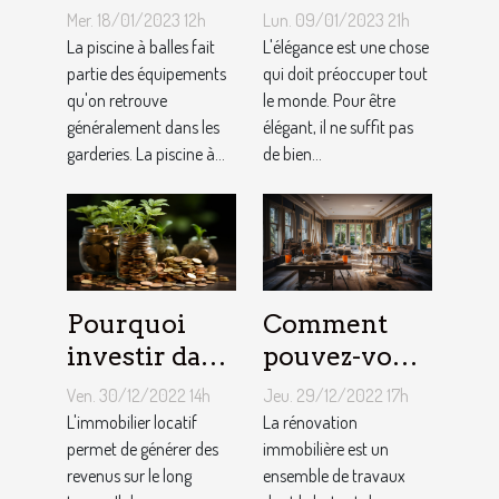
piscine à
ongles ?
Mer. 18/01/2023 12h
Lun. 09/01/2023 21h
balles à son
La piscine à balles fait
L'élégance est une chose
bébé ?
partie des équipements
qui doit préoccuper tout
qu'on retrouve
le monde. Pour être
généralement dans les
élégant, il ne suffit pas
garderies. La piscine à...
de bien...
Pourquoi
Comment
investir dans
pouvez-vous
l'immobilier
faire une
Ven. 30/12/2022 14h
Jeu. 29/12/2022 17h
?
rénovation
L'immobilier locatif
La rénovation
permet de générer des
immobilière
immobilière est un
revenus sur le long
ensemble de travaux
?