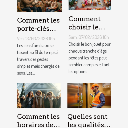
Comment
Comment les
choisir le
porte-clés
jouet idéal
personnalisés
Sam. 07/02/2026 10h
Ven. 13/03/2026 10h
pour chaque
peuvent
Choisir le bon jouet pour
Les liens familiaux se
âge lors des
chaque tranche d’âge
renforcer les
tissent au fil du temps à
pendant les fêtes peut
travers des gestes
fêtes ?
liens
sembler complexe, tant
simples mais chargés de
familiaux ?
les options...
sens. Les...
Comment les
Quelles sont
horaires de
les qualités à