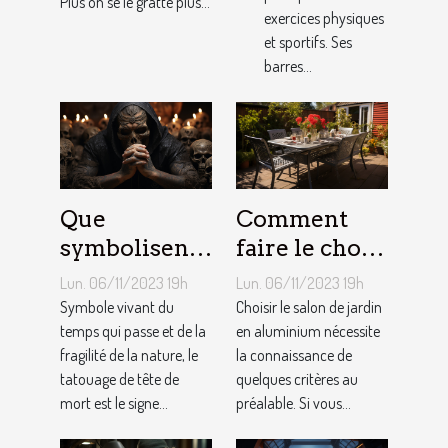
Plus on se le gratte plus...
exercices physiques
et sportifs. Ses
barres...
Que
Comment
symbolisent
faire le choix
les Tatouages
d’un salon de
Lun. 06/11/2023 19h
Lun. 06/11/2023 19h
Têtes de
jardin en
Symbole vivant du
Choisir le salon de jardin
Mort ?
temps qui passe et de la
aluminium ?
en aluminium nécessite
fragilité de la nature, le
la connaissance de
tatouage de tête de
quelques critères au
mort est le signe...
préalable. Si vous...