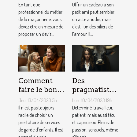
: Comment
idéaux et
En tant que
Offrir un cadeau à son
établir le
professionnel du métier
originaux
petit ami peut sembler
de la maçonnerie, vous
un acte anodin, mais
devis avec un
pour votre
devez être en mesure de
c'est l'un des piliers de
artisan
petit ami
proposer un devis...
l'amour. Il...
maçon ?
Comment
Des
faire le bon
pragmatistes
choix entre
imaginatifs
Jeu. 13/04/2023 5h
Lun. 10/04/2023 19h
une crèche et
et patients :
Il n'est pas toujours
Déterminé, travailleur,
une
facile de choisir un
comment
patient, mais aussi têtu
prestataire de services
et capricieux. Pleins de
assistante
sont les gens
de garde d'enfants. Il est
passion, sensuels, même
maternelle ?
du Taureau ?
normal d'avoir...
s'ils ont...