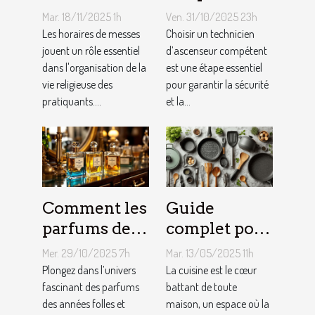
messes
rechercher
Mar. 18/11/2025 1h
Ven. 31/10/2025 23h
facilitent la
chez un
Les horaires de messes
Choisir un technicien
vie des
jouent un rôle essentiel
technicien
d’ascenseur compétent
dans l'organisation de la
est une étape essentiel
pratiquants ?
d’ascenseur ?
vie religieuse des
pour garantir la sécurité
pratiquants....
et la...
Comment les
Guide
parfums des
complet pour
années folles
choisir le
Mer. 29/10/2025 7h
Mar. 13/05/2025 11h
influencent-
meilleur
Plongez dans l’univers
La cuisine est le cœur
ils la mode
fascinant des parfums
équipement
battant de toute
des années folles et
maison, un espace où la
moderne ?
de cuisine