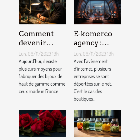
Comment
E-komerco
devenir
agency :
bijoutier-
qu’est-ce que
Lun. 06/11/2023 19h
Lun. 06/11/2023 19h
joaillier ?
c’est ?
Aujourd’hui, il existe
Avec l’avènement
plusieurs moyens pour
d’internet, plusieurs
fabriquer des bijoux de
entreprises se sont
haut de gamme comme
déportées sur le net.
ceux made in France...
C’est le cas des
boutiques....