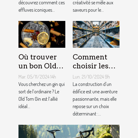
découvrez comment ces
créativité se mêle aux
effluves iconiques...
saveurs pour le...
Où trouver
Comment
un bon Old
choisir les
Tom Gin
matériaux de
Mar. 05/11/2024 14h
Lun. 21/10/2024 9h
artisanal ?
construction
Vous cherchez un gin qui
La construction d'un
sort de l’ordinaire ? Le
adaptés à
édifice est une aventure
Old Tom Gin est l’allié
passionnante, mais elle
votre projet
idéal...
repose sur un choix
déterminant :...