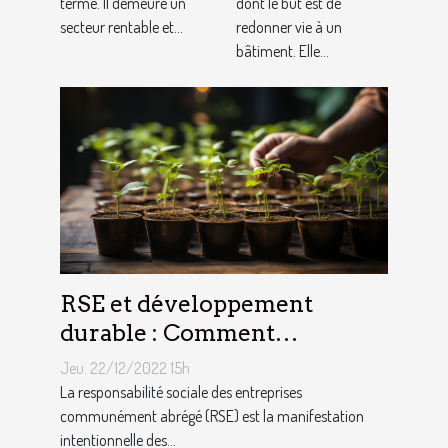
terme. Il demeure un
dont le but est de
secteur rentable et...
redonner vie à un
bâtiment. Elle...
RSE et développement
durable : Comment
décrocher vite un emploi
Jeu. 22/12/2022 15h
avec ce profil ?
La responsabilité sociale des entreprises
communément abrégé (RSE) est la manifestation
intentionnelle des...