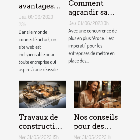
Comment
avantages
agrandir sa
de faire
Jeu. 01/06/2023
notoriété
appel à un
Jeu. 01/06/2023 3h
23h
locale et
Avec une concurrence de
spécialiste
Dans le monde
fidéliser sa
plus en plus féroce, il est
connecté actuel, un
de
impératif pour les
site web est
clientèle grâce
conception
entreprises de mettre en
indispensable pour
aux outils du
de site web
place des...
toute entreprise qui
référencement
aspire à une réussite...
local ?
Travaux de
Nos conseils
construction
pour des
d’une maison
cadeaux
Mer. 31/05/2023 15h
Mer. 31/05/2023 1h