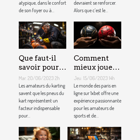
atypique, dans le confort
devraient se renforcer.
de son foyer ou à...
Alors que c’est le...
Que faut-il
Comment
savoir pour
mieux jouer
un meilleur
pour gagner
Mar. 20/06/2023 2h
Jeu. 15/06/2023 14h
ajustement
au jeu
Les amateurs du karting
Le monde des paris en
de la
savent que les pneus du
1XBET ?
ligne sur 1xbet offre une
kart représentent un
expérience passionnante
pression des
facteur indispensable
pour les amateurs de
pneus de
pour...
sports et de...
Kart ?