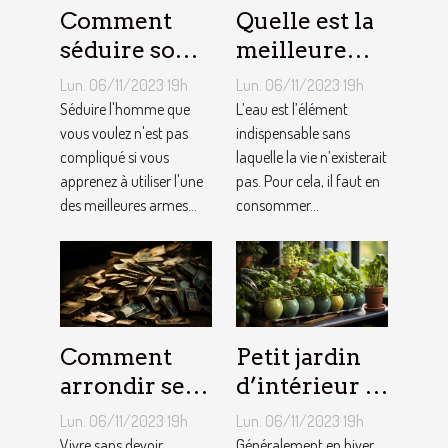
Comment
Quelle est la
séduire son
meilleure
homme ?
quantité
Lun. 06/11/2023 19h
Lun. 06/11/2023 19h
d’eau qu’il
Séduire l'homme que
L’eau est l’élément
vous voulez n'est pas
faut au
indispensable sans
compliqué si vous
laquelle la vie n’existerait
quotidien ?
apprenez à utiliser l'une
pas. Pour cela, il faut en
des meilleures armes...
consommer...
Comment
Petit jardin
arrondir ses
d’intérieur :
fins du mois
comment en
Lun. 06/11/2023 19h
Lun. 06/11/2023 19h
avec
créer chez
Vivre sans devoir
Généralement en hiver