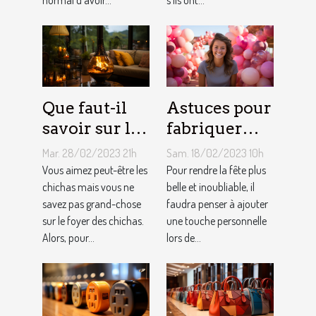
Que faut-il
Astuces pour
savoir sur le
fabriquer
foyer chicha
une arche de
Mar. 28/02/2023 21h
Sam. 18/02/2023 10h
?
ballons
Vous aimez peut-être les
Pour rendre la fête plus
chichas mais vous ne
belle et inoubliable, il
savez pas grand-chose
faudra penser à ajouter
sur le foyer des chichas.
une touche personnelle
Alors, pour...
lors de...