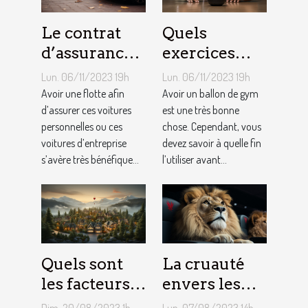
Le contrat
Quels
d’assurance
exercices
auto par
pouvez-vous
Lun. 06/11/2023 19h
Lun. 06/11/2023 19h
flotte : est-il
faire avec un
Avoir une flotte afin
Avoir un ballon de gym
si
d’assurer ces voitures
ballon de
est une très bonne
personnelles ou ces
chose. Cependant, vous
bénéfique ?
gym ?
voitures d’entreprise
devez savoir à quelle fin
s’avère très bénéfique...
l’utiliser avant...
Quels sont
La cruauté
les facteurs
envers les
qui sous-
animaux