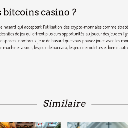
 bitcoins casino ?
de hasard qui acceptent l'utilisation des crypto-monnaies comme straté
 des sites de jeu qui offrent plusieurs opportunités au joueur des jeux en lig
s disposent nombreux jeux de hasard que vous pouvez jouer avec les mo
e machines à sous, les jeux de baccara, les jeux de roulettes et bien d'autr
Similaire