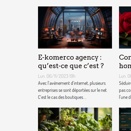
E-komerco agency :
Com
qu’est-ce que c’est ?
ho
Lun. 06/11/2023 19h
Lun. 0
Avec l’avènement d’internet, plusieurs
Séduir
entreprises se sont déportées sur le net.
pas co
C’est le cas des boutiques....
l'une d