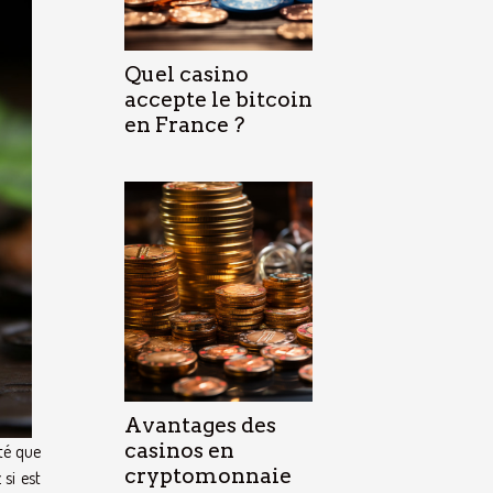
Quel casino
accepte le bitcoin
en France ?
Avantages des
casinos en
ité que
cryptomonnaie
si est