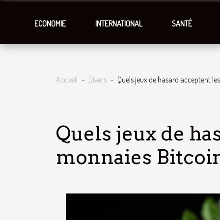
ECONOMIE
INTERNATIONAL
SANTÉ
Accueil
Divers
Quels jeux de hasard acceptent le
Quels jeux de ha
monnaies Bitcoin