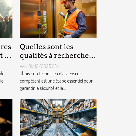
res
Quelles sont les
t la
qualités à rechercher
 ?
chez un technicien
Ven. 31/10/2025 23h
d’ascenseur ?
ôle
Choisir un technicien d’ascenseur
ie
compétent est une étape essentiel pour
garantir la sécurité et la...