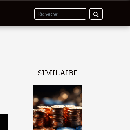
SIMILAIRE