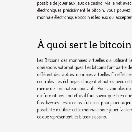
possible de jouer aux jeux de casino via le net avec
électroniques précisément le bitcoin, vous pouvez
monnaie électronique bitcoin et les jeux qui acceptent 
À quoi sert le bitcoin
Les Bitcoins des monnaies virtuelles qui utilisent 
opérations automatiques. Les bitcoins font partie d
diffèrent des autres monnaies virtuelles. En effet, l
centrales. Les échanges d'argent et autres avec cet
même des ordinateurs portatifs. Pour avoir plus d'
d'informations. Toutefois, il faut savoir que, bien qu
fins diverses. Les bitcoins, s'utilisent pour jouer au je
possibilité d'utiliser cette monnaie pour jouer facil
ce que représentent les bitcoins casino.