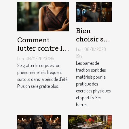
Bien
choisir sa
Comment
barre de
lutter contre la
Lun. 06/11/2023
traction :
démangeaison ?
19h
Lun. 06/11/2023 19h
nos
Les barres de
Se gratter le corps est un
traction sont des
conseils !
phénomène très fréquent
matériels pour la
surtout dans la période d’été.
pratique des
Plus on se le gratte plus...
exercices physiques
et sportifs. Ses
barres...