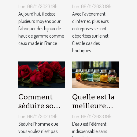
bijoutier-
qu’est-ce que
Lun. 06/11/2023 19h
Lun. 06/11/2023 19h
joaillier ?
c’est ?
Aujourd’hui, il existe
Avec l’avènement
plusieurs moyens pour
d’internet, plusieurs
fabriquer des bijoux de
entreprises se sont
haut de gamme comme
déportées sur le net.
ceux made in France...
C’est le cas des
boutiques....
Comment
Quelle est la
séduire son
meilleure
homme ?
quantité
Lun. 06/11/2023 19h
Lun. 06/11/2023 19h
d’eau qu’il
Séduire l'homme que
L’eau est l’élément
vous voulez n'est pas
faut au
indispensable sans