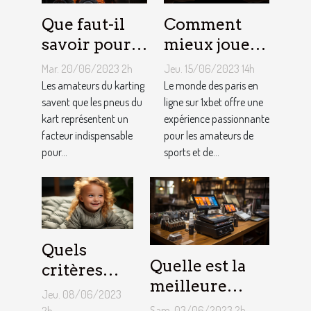
Que faut-il
Comment
savoir pour
mieux jouer
un meilleur
pour gagner
Mar. 20/06/2023 2h
Jeu. 15/06/2023 14h
ajustement
au jeu
Les amateurs du karting
Le monde des paris en
de la
savent que les pneus du
1XBET ?
ligne sur 1xbet offre une
kart représentent un
expérience passionnante
pression des
facteur indispensable
pour les amateurs de
pneus de
pour...
sports et de...
Kart ?
Quels
Quelle est la
critères
meilleure
pour
Jeu. 08/06/2023
solution
choisir un
Sam. 03/06/2023 2h