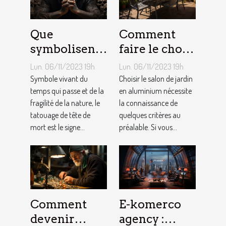
Que
Comment
symbolisent
faire le choix
les Tatouages
d’un salon de
Lun. 06/11/2023 19h
Lun. 06/11/2023 19h
Têtes de
jardin en
Symbole vivant du
Choisir le salon de jardin
Mort ?
temps qui passe et de la
aluminium ?
en aluminium nécessite
fragilité de la nature, le
la connaissance de
tatouage de tête de
quelques critères au
mort est le signe...
préalable. Si vous...
Comment
E-komerco
devenir
agency :