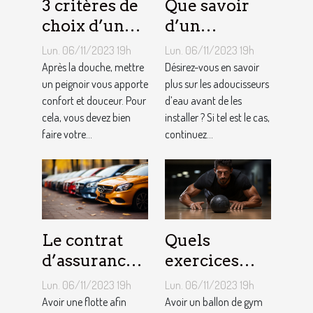
3 critères de
Que savoir
choix d’un
d’un
peignoir de
adoucisseur
Lun. 06/11/2023 19h
Lun. 06/11/2023 19h
bain pour
d’eau ?
Après la douche, mettre
Désirez-vous en savoir
homme ?
un peignoir vous apporte
plus sur les adoucisseurs
confort et douceur. Pour
d’eau avant de les
cela, vous devez bien
installer ? Si tel est le cas,
faire votre...
continuez...
Le contrat
Quels
d’assurance
exercices
auto par
pouvez-vous
Lun. 06/11/2023 19h
Lun. 06/11/2023 19h
flotte : est-il
faire avec un
Avoir une flotte afin
Avoir un ballon de gym