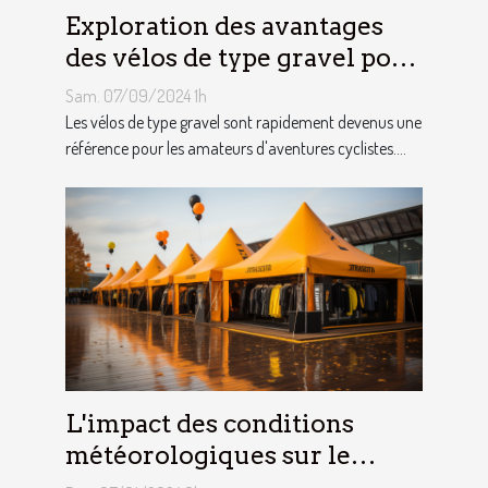
Exploration des avantages
des vélos de type gravel pour
les aventuriers
Sam. 07/09/2024 1h
Les vélos de type gravel sont rapidement devenus une
référence pour les amateurs d'aventures cyclistes....
L'impact des conditions
météorologiques sur le
choix des tentes publicitaires