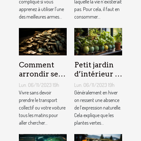
compliqué si vous
laquelle la vie n’existerait
quotidien ?
apprenez à utiliser l'une
pas. Pour cela, il faut en
des meilleures armes...
consommer...
Comment
Petit jardin
arrondir ses
d’intérieur :
fins du mois
comment en
Lun. 06/11/2023 19h
Lun. 06/11/2023 19h
avec
créer chez
Vivre sans devoir
Généralement en hiver
l’internet ?
prendre le transport
soi ?
on ressent une absence
collectif ou votre voiture
de l’expression naturelle.
tous les matins pour
Cela explique que les
aller chercher...
plantes vertes...