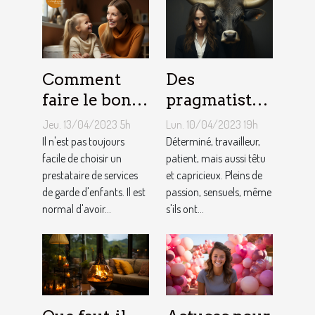
Comment
Des
faire le bon
pragmatistes
choix entre
imaginatifs
Jeu. 13/04/2023 5h
Lun. 10/04/2023 19h
une crèche et
et patients :
Il n'est pas toujours
Déterminé, travailleur,
une
facile de choisir un
comment
patient, mais aussi têtu
prestataire de services
et capricieux. Pleins de
assistante
sont les gens
de garde d'enfants. Il est
passion, sensuels, même
maternelle ?
du Taureau ?
normal d'avoir...
s'ils ont...