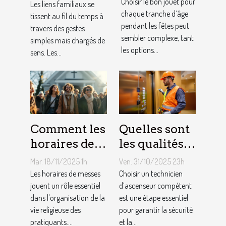
pour chaque
peuvent
Choisir le bon jouet pour
Les liens familiaux se
âge lors des
chaque tranche d’âge
renforcer les
tissent au fil du temps à
pendant les fêtes peut
travers des gestes
fêtes ?
liens
sembler complexe, tant
simples mais chargés de
familiaux ?
les options...
sens. Les...
Comment les
Quelles sont
horaires de
les qualités à
messes
rechercher
Mar. 18/11/2025 1h
Ven. 31/10/2025 23h
facilitent la
chez un
Les horaires de messes
Choisir un technicien
vie des
jouent un rôle essentiel
technicien
d’ascenseur compétent
dans l'organisation de la
est une étape essentiel
pratiquants ?
d’ascenseur ?
vie religieuse des
pour garantir la sécurité
pratiquants....
et la...