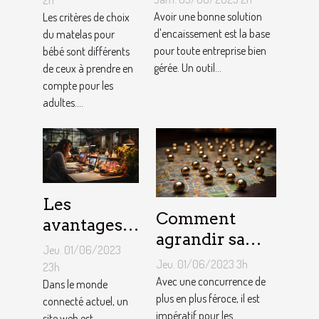
2h
d'encaissement
Avoir une bonne solution
matelas de
Les critères de choix
pour votre
d'encaissement est la base
du matelas pour
bébé ?
pour toute entreprise bien
bébé sont différents
entreprise ?
gérée. Un outil...
de ceux à prendre en
compte pour les
adultes....
Les
Comment
avantages
agrandir sa
de faire
Jeu. 01/06/2023
notoriété
appel à un
Jeu. 01/06/2023 3h
23h
locale et
Avec une concurrence de
spécialiste
Dans le monde
fidéliser sa
plus en plus féroce, il est
connecté actuel, un
de
impératif pour les
site web est