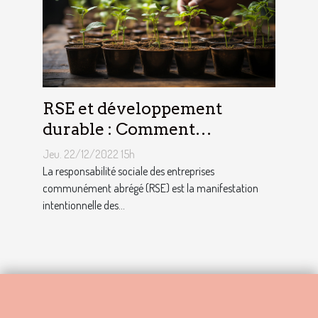
RSE et développement
durable : Comment
décrocher vite un emploi
Jeu. 22/12/2022 15h
avec ce profil ?
La responsabilité sociale des entreprises
communément abrégé (RSE) est la manifestation
intentionnelle des...