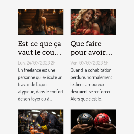
d'Airbnb ?
Est-ce que ça
Que faire
vaut le coup
pour avoir
de devenir
toujours la
Lun. 24/07/2023 2h
Ven. 07/07/2023 5h
indépendant
vie rose en
Un freelance est une
Quand la cohabitation
?
personne qui exécute un
couple ?
perdure, normalement
travail de façon
les liens amoureux
atypique, dans le confort
devraient se renforcer.
de son foyer ou à...
Alors que c’est le...