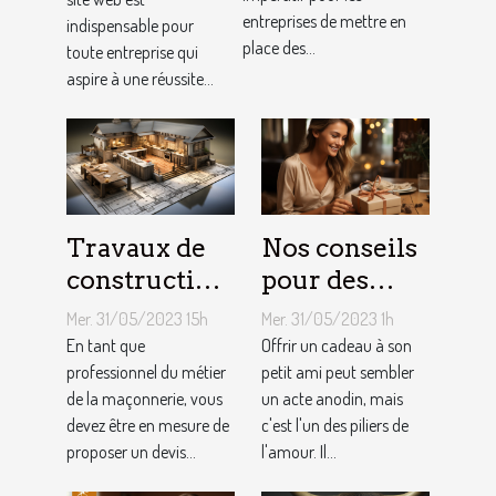
clientèle grâce
conception
entreprises de mettre en
indispensable pour
aux outils du
de site web
place des...
toute entreprise qui
référencement
aspire à une réussite...
local ?
Travaux de
Nos conseils
construction
pour des
d’une maison
cadeaux
Mer. 31/05/2023 15h
Mer. 31/05/2023 1h
: Comment
idéaux et
En tant que
Offrir un cadeau à son
établir le
professionnel du métier
originaux
petit ami peut sembler
de la maçonnerie, vous
un acte anodin, mais
devis avec un
pour votre
devez être en mesure de
c'est l'un des piliers de
artisan
petit ami
proposer un devis...
l'amour. Il...
maçon ?