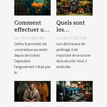
Comment
Quels sont
effectuer un
les
pronostic en
équipements
Lun. 06/11/2023 19h
Lun. 06/11/2023 19h
ligne ?
pour le
Certes, le pronostic est
Lors des travaux de
une pratique qui existe
jardinage ?
jardinage, il est
depuis des lustres.
important de se soucier
Cependant,
de la sécurité. Ainsi, il
l’engouement n’était pas
existe des...
le...