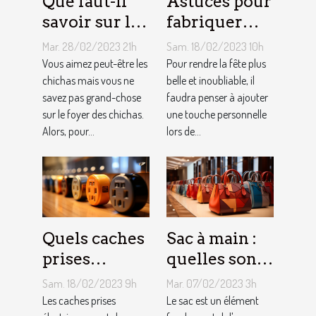
Que faut-il
Astuces pour
savoir sur le
fabriquer
foyer chicha
une arche de
Mar. 28/02/2023 21h
Sam. 18/02/2023 10h
?
ballons
Vous aimez peut-être les
Pour rendre la fête plus
chichas mais vous ne
belle et inoubliable, il
savez pas grand-chose
faudra penser à ajouter
sur le foyer des chichas.
une touche personnelle
Alors, pour...
lors de...
Quels caches
Sac à main :
prises
quelles sont
électriques
les astuces
Sam. 18/02/2023 9h
Mar. 07/02/2023 3h
choisir ?
pour faire un
Les caches prises
Le sac est un élément