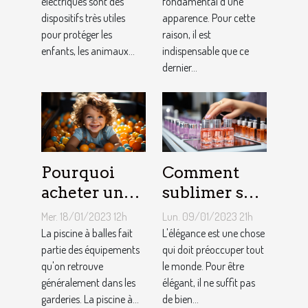
électriques sont des
choix
fondamental d'une
dispositifs très utiles
apparence. Pour cette
approprié ?
pour protéger les
raison, il est
enfants, les animaux...
indispensable que ce
dernier...
Pourquoi
Comment
acheter une
sublimer ses
piscine à
ongles ?
Mer. 18/01/2023 12h
Lun. 09/01/2023 21h
balles à son
La piscine à balles fait
L'élégance est une chose
bébé ?
partie des équipements
qui doit préoccuper tout
qu'on retrouve
le monde. Pour être
généralement dans les
élégant, il ne suffit pas
garderies. La piscine à...
de bien...