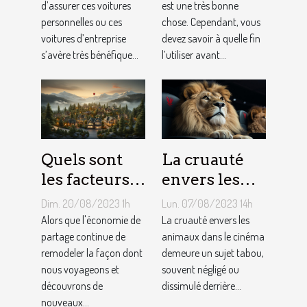
si
d’assurer ces voitures
ballon de
est une très bonne
personnelles ou ces
chose. Cependant, vous
bénéfique ?
gym ?
voitures d’entreprise
devez savoir à quelle fin
s’avère très bénéfique...
l’utiliser avant...
Quels sont
La cruauté
les facteurs
envers les
qui sous-
animaux
Dim. 20/08/2023 1h
Lun. 07/08/2023 14h
tendent la
dans le
Alors que l'économie de
La cruauté envers les
tarification
partage continue de
cinéma : un
animaux dans le cinéma
remodeler la façon dont
demeure un sujet tabou,
des services
sujet tabou
nous voyageons et
souvent négligé ou
de
découvrons de
dissimulé derrière...
conciergerie
nouveaux...