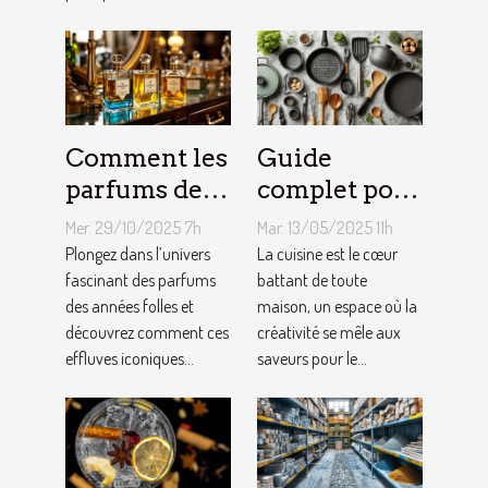
Comment les
Guide
parfums des
complet pour
années folles
choisir le
Mer. 29/10/2025 7h
Mar. 13/05/2025 11h
influencent-
meilleur
Plongez dans l’univers
La cuisine est le cœur
ils la mode
fascinant des parfums
équipement
battant de toute
des années folles et
maison, un espace où la
moderne ?
de cuisine
découvrez comment ces
créativité se mêle aux
effluves iconiques...
saveurs pour le...