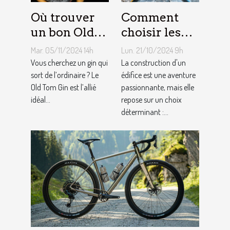
Où trouver
Comment
un bon Old
choisir les
Tom Gin
matériaux de
Mar. 05/11/2024 14h
Lun. 21/10/2024 9h
artisanal ?
construction
Vous cherchez un gin qui
La construction d'un
sort de l’ordinaire ? Le
adaptés à
édifice est une aventure
Old Tom Gin est l’allié
passionnante, mais elle
votre projet
idéal...
repose sur un choix
déterminant :...