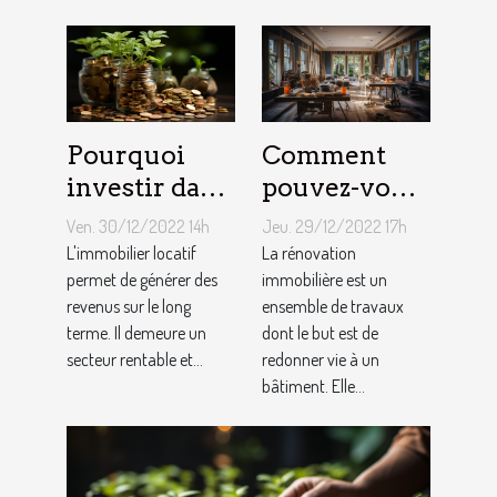
Pourquoi
Comment
investir dans
pouvez-vous
l'immobilier
faire une
Ven. 30/12/2022 14h
Jeu. 29/12/2022 17h
?
rénovation
L'immobilier locatif
La rénovation
permet de générer des
immobilière
immobilière est un
revenus sur le long
ensemble de travaux
?
terme. Il demeure un
dont le but est de
secteur rentable et...
redonner vie à un
bâtiment. Elle...