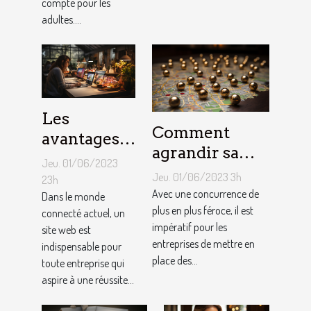
compte pour les
adultes....
Les
Comment
avantages
agrandir sa
de faire
Jeu. 01/06/2023
notoriété
appel à un
Jeu. 01/06/2023 3h
23h
locale et
Avec une concurrence de
spécialiste
Dans le monde
fidéliser sa
plus en plus féroce, il est
connecté actuel, un
de
impératif pour les
site web est
clientèle grâce
conception
entreprises de mettre en
indispensable pour
aux outils du
de site web
place des...
toute entreprise qui
référencement
aspire à une réussite...
local ?