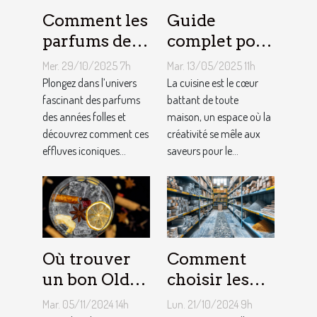
Comment les
Guide
parfums des
complet pour
années folles
choisir le
Mer. 29/10/2025 7h
Mar. 13/05/2025 11h
influencent-
meilleur
Plongez dans l’univers
La cuisine est le cœur
ils la mode
fascinant des parfums
équipement
battant de toute
des années folles et
maison, un espace où la
moderne ?
de cuisine
découvrez comment ces
créativité se mêle aux
effluves iconiques...
saveurs pour le...
Où trouver
Comment
un bon Old
choisir les
Tom Gin
matériaux de
Mar. 05/11/2024 14h
Lun. 21/10/2024 9h