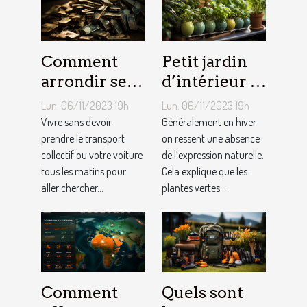
Comment
Petit jardin
arrondir ses
d’intérieur :
fins du mois
comment en
Lun. 06/11/2023 19h
Lun. 06/11/2023 19h
avec
créer chez
Vivre sans devoir
Généralement en hiver
l’internet ?
prendre le transport
soi ?
on ressent une absence
collectif ou votre voiture
de l’expression naturelle.
tous les matins pour
Cela explique que les
aller chercher...
plantes vertes...
Comment
Quels sont