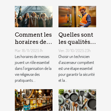
Comment les
Quelles sont
horaires de
les qualités à
messes
rechercher
Mar. 18/11/2025 1h
Ven. 31/10/2025 23h
facilitent la
chez un
Les horaires de messes
Choisir un technicien
vie des
jouent un rôle essentiel
technicien
d’ascenseur compétent
dans l'organisation de la
est une étape essentiel
pratiquants ?
d’ascenseur ?
vie religieuse des
pour garantir la sécurité
pratiquants....
et la...