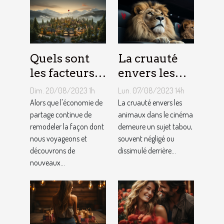
Quels sont
La cruauté
les facteurs
envers les
qui sous-
animaux
Dim. 20/08/2023 1h
Lun. 07/08/2023 14h
tendent la
dans le
Alors que l'économie de
La cruauté envers les
tarification
partage continue de
cinéma : un
animaux dans le cinéma
remodeler la façon dont
demeure un sujet tabou,
des services
sujet tabou
nous voyageons et
souvent négligé ou
de
découvrons de
dissimulé derrière...
conciergerie
nouveaux...
d'Airbnb ?