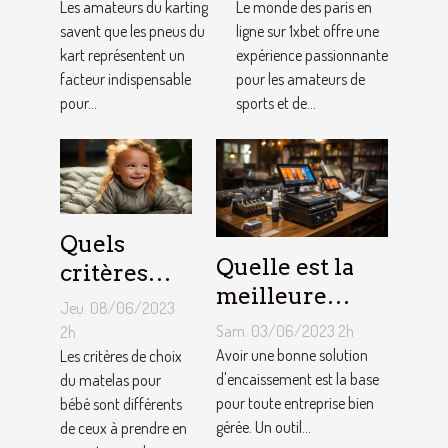
ajustement
au jeu
Les amateurs du karting
Le monde des paris en
de la
savent que les pneus du
1XBET ?
ligne sur 1xbet offre une
kart représentent un
expérience passionnante
pression des
facteur indispensable
pour les amateurs de
pneus de
pour...
sports et de...
Kart ?
Quels
Quelle est la
critères
meilleure
pour
Jeu. 08/06/2023
solution
choisir un
Sam. 03/06/2023 2h
2h
d'encaissement
Avoir une bonne solution
matelas de
Les critères de choix
pour votre
d'encaissement est la base
du matelas pour
bébé ?
pour toute entreprise bien
bébé sont différents
entreprise ?
gérée. Un outil...
de ceux à prendre en