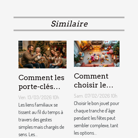
Similaire
Comment
Comment les
choisir le
porte-clés
jouet idéal
personnalisés
Sam. 07/02/2026 10h
Ven. 13/03/2026 10h
pour chaque
peuvent
Choisir le bon jouet pour
Les liens familiaux se
âge lors des
chaque tranche d’âge
renforcer les
tissent au fil du temps à
pendant les fêtes peut
travers des gestes
fêtes ?
liens
sembler complexe, tant
simples mais chargés de
familiaux ?
les options...
sens. Les...