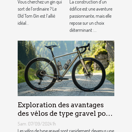
artisanal ?
construction
Vous cherchez un gin qui
La construction d'un
sort de l’ordinaire ? Le
adaptés à
édifice est une aventure
Old Tom Gin est l’allié
passionnante, mais elle
votre projet
idéal...
repose sur un choix
déterminant :...
Exploration des avantages
des vélos de type gravel pour
les aventuriers
Sam. 07/09/2024 1h
Les vélos de type gravel sont rapidement devenus une