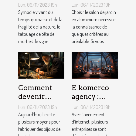
les Tatouages
d’un salon de
Lun. 06/11/2023 19h
Lun. 06/11/2023 19h
Têtes de
jardin en
Symbole vivant du
Choisir le salon de jardin
Mort ?
temps qui passe et de la
aluminium ?
en aluminium nécessite
fragilité de la nature, le
la connaissance de
tatouage de tête de
quelques critères au
mort est le signe...
préalable. Si vous...
Comment
E-komerco
devenir
agency :
bijoutier-
qu’est-ce que
Lun. 06/11/2023 19h
Lun. 06/11/2023 19h
joaillier ?
c’est ?
Aujourd’hui, il existe
Avec l’avènement
plusieurs moyens pour
d’internet, plusieurs
fabriquer des bijoux de
entreprises se sont