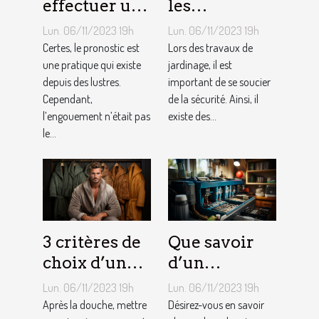
effectuer un
les
pronostic en
équipements
Lun. 06/11/2023 19h
Lun. 06/11/2023 19h
ligne ?
pour le
Certes, le pronostic est
Lors des travaux de
une pratique qui existe
jardinage ?
jardinage, il est
depuis des lustres.
important de se soucier
Cependant,
de la sécurité. Ainsi, il
l’engouement n’était pas
existe des...
le...
3 critères de
Que savoir
choix d’un
d’un
peignoir de
adoucisseur
Lun. 06/11/2023 19h
Lun. 06/11/2023 19h
bain pour
d’eau ?
Après la douche, mettre
Désirez-vous en savoir