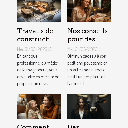
Travaux de
Nos conseils
construction
pour des
d’une maison
cadeaux
Mer. 31/05/2023 15h
Mer. 31/05/2023 1h
: Comment
idéaux et
En tant que
Offrir un cadeau à son
établir le
professionnel du métier
originaux
petit ami peut sembler
de la maçonnerie, vous
un acte anodin, mais
devis avec un
pour votre
devez être en mesure de
c'est l'un des piliers de
artisan
petit ami
proposer un devis...
l'amour. Il...
maçon ?
Comment
Des