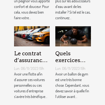
homme ?
un peignoir vous apporte
plus sur les adoucisseurs
confort et douceur. Pour
d’eau avant de les
cela, vous devez bien
installer ? Si tel est le cas,
faire votre...
continuez...
Le contrat
Quels
d’assurance
exercices
auto par
pouvez-vous
Lun. 06/11/2023 19h
Lun. 06/11/2023 19h
flotte : est-il
faire avec un
Avoir une flotte afin
Avoir un ballon de gym
si
d’assurer ces voitures
ballon de
est une très bonne
personnelles ou ces
chose. Cependant, vous
bénéfique ?
gym ?
voitures d’entreprise
devez savoir à quelle fin
s’avère très bénéfique...
l’utiliser avant...