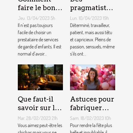
faire le bon
pragmatistes
choix entre
imaginatifs
Jeu. 13/04/2023 5h
Lun. 10/04/2023 19h
une crèche et
et patients :
Il n'est pas toujours
Déterminé, travailleur,
une
facile de choisir un
comment
patient, mais aussi têtu
prestataire de services
et capricieux. Pleins de
assistante
sont les gens
de garde d'enfants. Il est
passion, sensuels, même
maternelle ?
du Taureau ?
normal d'avoir...
s'ils ont...
Que faut-il
Astuces pour
savoir sur le
fabriquer
foyer chicha
une arche de
Mar. 28/02/2023 21h
Sam. 18/02/2023 10h
?
ballons
Vous aimez peut-être les
Pour rendre la fête plus
chichas mais vous ne
belle et inoubliable, il