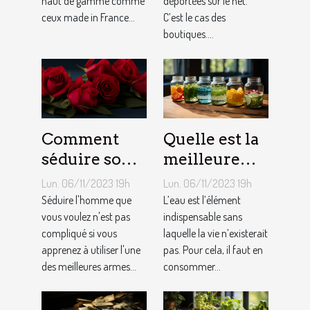
haut de gamme comme
déportées sur le net.
ceux made in France...
C’est le cas des
boutiques....
Comment
Quelle est la
séduire son
meilleure
homme ?
quantité
Lun. 06/11/2023 19h
Lun. 06/11/2023 19h
d’eau qu’il
Séduire l'homme que
L’eau est l’élément
vous voulez n'est pas
faut au
indispensable sans
compliqué si vous
laquelle la vie n’existerait
quotidien ?
apprenez à utiliser l'une
pas. Pour cela, il faut en
des meilleures armes...
consommer...