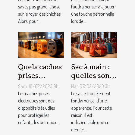
savez pas grand-chose
faudra penser à ajouter
sur le foyer des chichas.
une touche personnelle
Alors, pour...
lors de...
Quels caches
Sac à main :
prises
quelles sont
électriques
les astuces
Sam. 18/02/2023 9h
Mar. 07/02/2023 3h
choisir ?
pour faire un
Les caches prises
Le sac est un élément
électriques sont des
choix
fondamental d'une
dispositifs très utiles
apparence. Pour cette
approprié ?
pour protéger les
raison, il est
enfants, les animaux...
indispensable que ce
dernier...