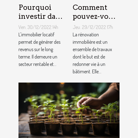
Pourquoi
Comment
investir dans
pouvez-vous
l'immobilier
faire une
Ven. 30/12/2022 14h
Jeu. 29/12/2022 17h
?
rénovation
L'immobilier locatif
La rénovation
permet de générer des
immobilière
immobilière est un
revenus sur le long
ensemble de travaux
?
terme. Il demeure un
dont le but est de
secteur rentable et...
redonner vie à un
bâtiment. Elle...