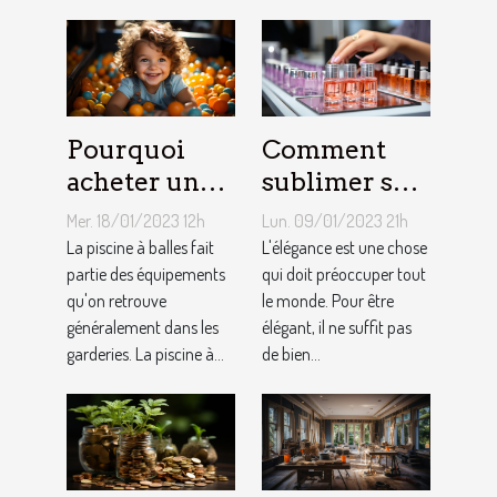
Pourquoi
Comment
acheter une
sublimer ses
piscine à
ongles ?
Mer. 18/01/2023 12h
Lun. 09/01/2023 21h
balles à son
La piscine à balles fait
L'élégance est une chose
bébé ?
partie des équipements
qui doit préoccuper tout
qu'on retrouve
le monde. Pour être
généralement dans les
élégant, il ne suffit pas
garderies. La piscine à...
de bien...