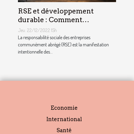
RSE et développement
durable : Comment
décrocher vite un emploi
Jeu. 22/12/2022 15h
avec ce profil ?
La responsabilité sociale des entreprises
communément abrégé (RSE) est la manifestation
intentionnelle des...
Economie
International
Santé