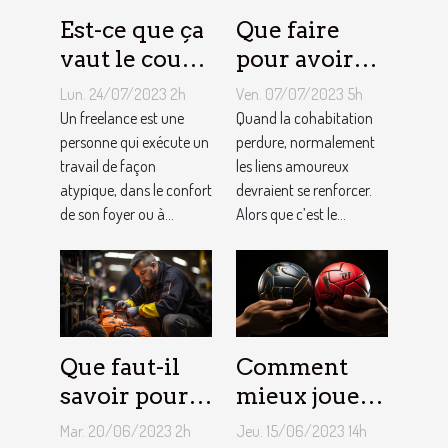
Est-ce que ça
Que faire
vaut le coup
pour avoir
de devenir
toujours la
Lun. 24/07/2023 2h
Ven. 07/07/2023 5h
indépendant
vie rose en
Un freelance est une
Quand la cohabitation
?
personne qui exécute un
couple ?
perdure, normalement
travail de façon
les liens amoureux
atypique, dans le confort
devraient se renforcer.
de son foyer ou à...
Alors que c’est le...
Que faut-il
Comment
savoir pour
mieux jouer
un meilleur
pour gagner
Mar. 20/06/2023 2h
Jeu. 15/06/2023 14h