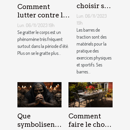
choisir sa
Comment
barre de
lutter contre la
Lun. 06/11/2023
traction :
démangeaison ?
19h
Lun. 06/11/2023 19h
nos
Les barres de
Se gratter le corps est un
traction sont des
conseils !
phénomène très fréquent
matériels pour la
surtout dans la période d’été.
pratique des
Plus on se le gratte plus...
exercices physiques
et sportifs. Ses
barres...
Que
Comment
symbolisent
faire le choix