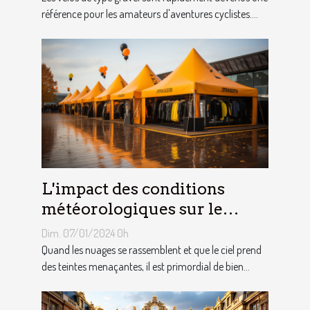
référence pour les amateurs d'aventures cyclistes....
L'impact des conditions
météorologiques sur le
choix des tentes publicitaires
Dim. 07/01/2024 0h
Quand les nuages se rassemblent et que le ciel prend
des teintes menaçantes, il est primordial de bien...