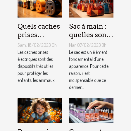
Quels caches
Sac à main :
prises
quelles sont
électriques
les astuces
Sam. 18/02/2023 9h
Mar. 07/02/2023 3h
choisir ?
pour faire un
Les caches prises
Le sac est un élément
électriques sont des
choix
fondamental d'une
dispositifs très utiles
apparence. Pour cette
approprié ?
pour protéger les
raison, il est
enfants, les animaux...
indispensable que ce
dernier...