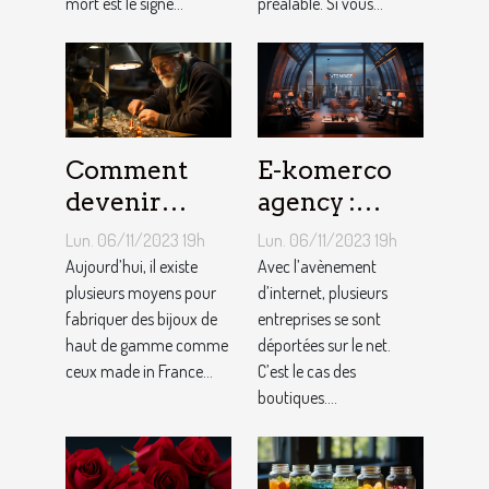
mort est le signe...
préalable. Si vous...
Comment
E-komerco
devenir
agency :
bijoutier-
qu’est-ce que
Lun. 06/11/2023 19h
Lun. 06/11/2023 19h
joaillier ?
c’est ?
Aujourd’hui, il existe
Avec l’avènement
plusieurs moyens pour
d’internet, plusieurs
fabriquer des bijoux de
entreprises se sont
haut de gamme comme
déportées sur le net.
ceux made in France...
C’est le cas des
boutiques....