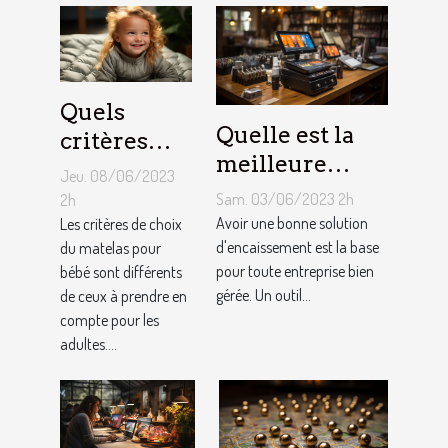
Quels
Quelle est la
critères
meilleure
pour
Jeu. 08/06/2023
solution
choisir un
Sam. 03/06/2023 2h
2h
d'encaissement
Avoir une bonne solution
matelas de
Les critères de choix
pour votre
d'encaissement est la base
du matelas pour
bébé ?
pour toute entreprise bien
bébé sont différents
entreprise ?
gérée. Un outil...
de ceux à prendre en
compte pour les
adultes....