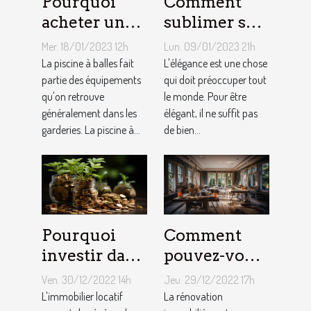
Pourquoi
Comment
acheter une
sublimer ses
piscine à
ongles ?
Mer. 18/01/2023 12h
Lun. 09/01/2023 21h
balles à son
La piscine à balles fait
L'élégance est une chose
bébé ?
partie des équipements
qui doit préoccuper tout
qu'on retrouve
le monde. Pour être
généralement dans les
élégant, il ne suffit pas
garderies. La piscine à...
de bien...
Pourquoi
Comment
investir dans
pouvez-vous
l'immobilier
faire une
Ven. 30/12/2022 14h
Jeu. 29/12/2022 17h
?
rénovation
L'immobilier locatif
La rénovation