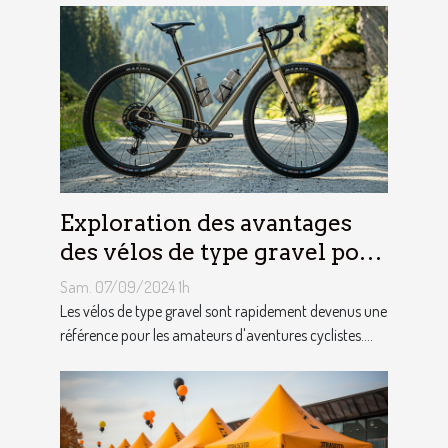
Exploration des avantages
des vélos de type gravel pour
les aventuriers
Sam. 07/09/2024 1h
Les vélos de type gravel sont rapidement devenus une
référence pour les amateurs d'aventures cyclistes....