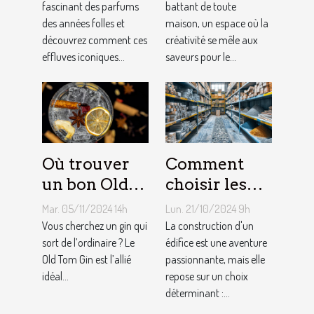
ils la mode
fascinant des parfums
équipement
battant de toute
des années folles et
maison, un espace où la
moderne ?
de cuisine
découvrez comment ces
créativité se mêle aux
effluves iconiques...
saveurs pour le...
Où trouver
Comment
un bon Old
choisir les
Tom Gin
matériaux de
Mar. 05/11/2024 14h
Lun. 21/10/2024 9h
artisanal ?
construction
Vous cherchez un gin qui
La construction d'un
sort de l’ordinaire ? Le
adaptés à
édifice est une aventure
Old Tom Gin est l’allié
passionnante, mais elle
votre projet
idéal...
repose sur un choix
déterminant :...