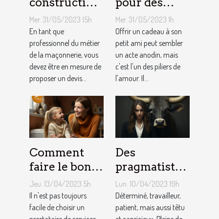
construction
pour des
d’une maison
cadeaux
Mer. 31/05/2023 15h
Mer. 31/05/2023 1h
: Comment
idéaux et
En tant que
Offrir un cadeau à son
établir le
professionnel du métier
originaux
petit ami peut sembler
de la maçonnerie, vous
un acte anodin, mais
devis avec un
pour votre
devez être en mesure de
c'est l'un des piliers de
artisan
petit ami
proposer un devis...
l'amour. Il...
maçon ?
Comment
Des
faire le bon
pragmatistes
choix entre
imaginatifs
Jeu. 13/04/2023 5h
Lun. 10/04/2023 19h
une crèche et
et patients :
Il n'est pas toujours
Déterminé, travailleur,
une
facile de choisir un
comment
patient, mais aussi têtu