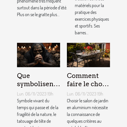
conseils !
phénomène très fréquent
matériels pour la
surtout dans la période d’été.
pratique des
Plus on se le gratte plus...
exercices physiques
et sportifs. Ses
barres...
Que
Comment
symbolisent
faire le choix
les Tatouages
d’un salon de
Lun. 06/11/2023 19h
Lun. 06/11/2023 19h
Têtes de
jardin en
Symbole vivant du
Choisir le salon de jardin
Mort ?
temps qui passe et de la
aluminium ?
en aluminium nécessite
fragilité de la nature, le
la connaissance de
tatouage de tête de
quelques critères au