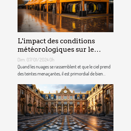
L'impact des conditions
météorologiques sur le
choix des tentes publicitaires
Dim. 07/01/2024 0h
Quand les nuages se rassemblent et que le ciel prend
des teintes menaçantes, il est primordial de bien...