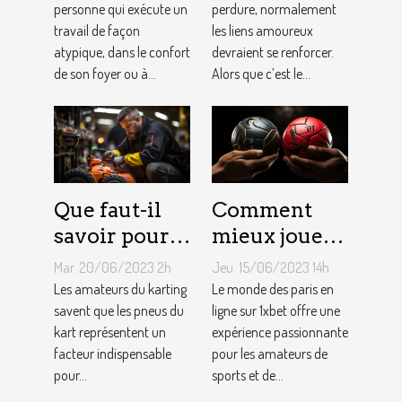
?
personne qui exécute un
couple ?
perdure, normalement
travail de façon
les liens amoureux
atypique, dans le confort
devraient se renforcer.
de son foyer ou à...
Alors que c’est le...
Que faut-il
Comment
savoir pour
mieux jouer
un meilleur
pour gagner
Mar. 20/06/2023 2h
Jeu. 15/06/2023 14h
ajustement
au jeu
Les amateurs du karting
Le monde des paris en
de la
savent que les pneus du
1XBET ?
ligne sur 1xbet offre une
kart représentent un
expérience passionnante
pression des
facteur indispensable
pour les amateurs de
pneus de
pour...
sports et de...
Kart ?