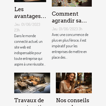
Les
Comment
avantages
agrandir sa
de faire
Jeu. 01/06/2023
notoriété
appel à un
Jeu. 01/06/2023 3h
23h
locale et
Avec une concurrence de
spécialiste
Dans le monde
fidéliser sa
plus en plus féroce, il est
connecté actuel, un
de
impératif pour les
site web est
clientèle grâce
conception
entreprises de mettre en
indispensable pour
aux outils du
de site web
place des...
toute entreprise qui
référencement
aspire à une réussite...
local ?
Travaux de
Nos conseils