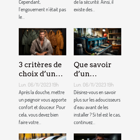
Cependant,
de la sécurité. Ainsi, il
l’engouement n’était pas
existe des...
le...
3 critères de
Que savoir
choix d’un
d’un
peignoir de
adoucisseur
Lun. 06/11/2023 19h
Lun. 06/11/2023 19h
bain pour
d’eau ?
Après la douche, mettre
Désirez-vous en savoir
homme ?
un peignoir vous apporte
plus sur les adoucisseurs
confort et douceur. Pour
d’eau avant de les
cela, vous devez bien
installer ? Si tel est le cas,
faire votre...
continuez...