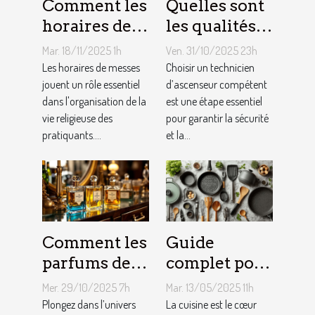
Comment les
Quelles sont
horaires de
les qualités à
messes
rechercher
Mar. 18/11/2025 1h
Ven. 31/10/2025 23h
facilitent la
chez un
Les horaires de messes
Choisir un technicien
vie des
jouent un rôle essentiel
technicien
d’ascenseur compétent
dans l'organisation de la
est une étape essentiel
pratiquants ?
d’ascenseur ?
vie religieuse des
pour garantir la sécurité
pratiquants....
et la...
Comment les
Guide
parfums des
complet pour
années folles
choisir le
Mer. 29/10/2025 7h
Mar. 13/05/2025 11h
influencent-
meilleur
Plongez dans l’univers
La cuisine est le cœur