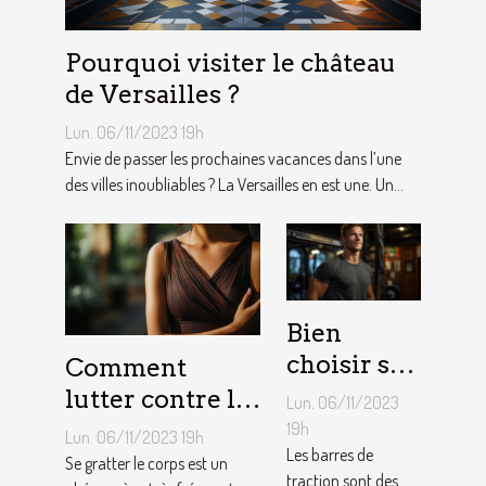
Pourquoi visiter le château
de Versailles ?
Lun. 06/11/2023 19h
Envie de passer les prochaines vacances dans l’une
des villes inoubliables ? La Versailles en est une. Un...
Bien
choisir sa
Comment
barre de
lutter contre la
Lun. 06/11/2023
traction :
démangeaison ?
19h
Lun. 06/11/2023 19h
nos
Les barres de
Se gratter le corps est un
traction sont des