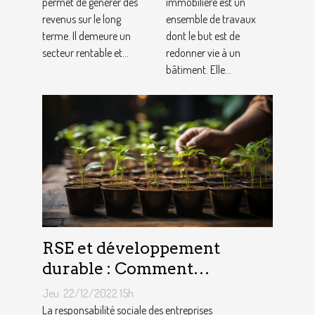
permet de générer des
immobilière
immobilière est un
revenus sur le long
ensemble de travaux
?
terme. Il demeure un
dont le but est de
secteur rentable et...
redonner vie à un
bâtiment. Elle...
RSE et développement
durable : Comment
décrocher vite un emploi
Jeu. 22/12/2022 15h
avec ce profil ?
La responsabilité sociale des entreprises