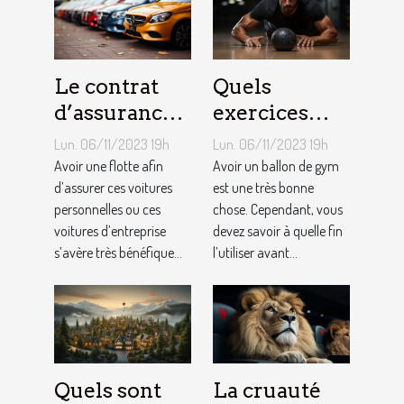
Le contrat
Quels
d’assurance
exercices
auto par
pouvez-vous
Lun. 06/11/2023 19h
Lun. 06/11/2023 19h
flotte : est-il
faire avec un
Avoir une flotte afin
Avoir un ballon de gym
si
d’assurer ces voitures
ballon de
est une très bonne
personnelles ou ces
chose. Cependant, vous
bénéfique ?
gym ?
voitures d’entreprise
devez savoir à quelle fin
s’avère très bénéfique...
l’utiliser avant...
Quels sont
La cruauté