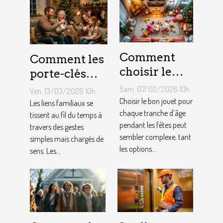
Comment
Comment les
choisir le
porte-clés
jouet idéal
personnalisés
Sam. 07/02/2026 10h
Ven. 13/03/2026 10h
pour chaque
peuvent
Choisir le bon jouet pour
Les liens familiaux se
âge lors des
chaque tranche d’âge
renforcer les
tissent au fil du temps à
pendant les fêtes peut
travers des gestes
fêtes ?
liens
sembler complexe, tant
simples mais chargés de
familiaux ?
les options...
sens. Les...