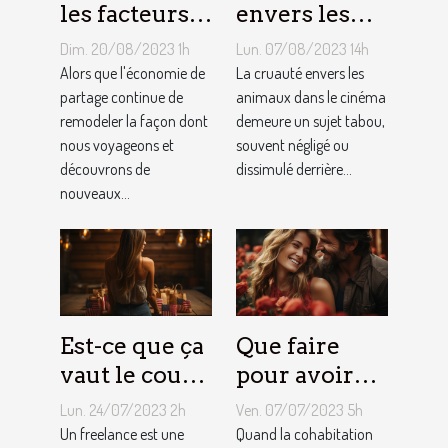
les facteurs
envers les
qui sous-
animaux
Dim. 20/08/2023 1h
Lun. 07/08/2023 14h
tendent la
dans le
Alors que l'économie de
La cruauté envers les
tarification
partage continue de
cinéma : un
animaux dans le cinéma
remodeler la façon dont
demeure un sujet tabou,
des services
sujet tabou
nous voyageons et
souvent négligé ou
de
découvrons de
dissimulé derrière...
conciergerie
nouveaux...
d'Airbnb ?
Est-ce que ça
Que faire
vaut le coup
pour avoir
de devenir
toujours la
Lun. 24/07/2023 2h
Ven. 07/07/2023 5h
indépendant
vie rose en
Un freelance est une
Quand la cohabitation