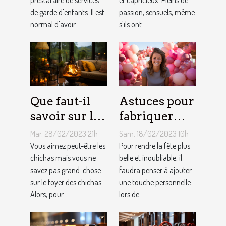
prestataire de services
et capricieux. Pleins de
assistante
sont les gens
de garde d'enfants. Il est
passion, sensuels, même
maternelle ?
du Taureau ?
normal d'avoir...
s'ils ont...
Que faut-il
Astuces pour
savoir sur le
fabriquer
foyer chicha
une arche de
Mar. 28/02/2023 21h
Sam. 18/02/2023 10h
?
ballons
Vous aimez peut-être les
Pour rendre la fête plus
chichas mais vous ne
belle et inoubliable, il
savez pas grand-chose
faudra penser à ajouter
sur le foyer des chichas.
une touche personnelle
Alors, pour...
lors de...