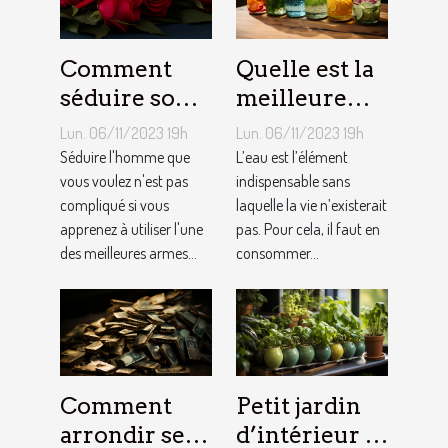
Comment
Quelle est la
séduire son
meilleure
homme ?
quantité
Lun. 06/11/2023 19h
Lun. 06/11/2023 19h
d’eau qu’il
Séduire l'homme que
L’eau est l’élément
vous voulez n'est pas
faut au
indispensable sans
compliqué si vous
laquelle la vie n’existerait
quotidien ?
apprenez à utiliser l'une
pas. Pour cela, il faut en
des meilleures armes...
consommer...
Comment
Petit jardin
arrondir ses
d’intérieur :