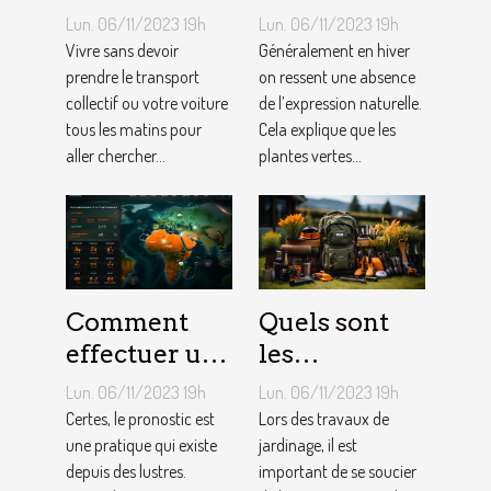
fins du mois
comment en
Lun. 06/11/2023 19h
Lun. 06/11/2023 19h
avec
créer chez
Vivre sans devoir
Généralement en hiver
l’internet ?
prendre le transport
soi ?
on ressent une absence
collectif ou votre voiture
de l’expression naturelle.
tous les matins pour
Cela explique que les
aller chercher...
plantes vertes...
Comment
Quels sont
effectuer un
les
pronostic en
équipements
Lun. 06/11/2023 19h
Lun. 06/11/2023 19h
ligne ?
pour le
Certes, le pronostic est
Lors des travaux de
une pratique qui existe
jardinage ?
jardinage, il est
depuis des lustres.
important de se soucier