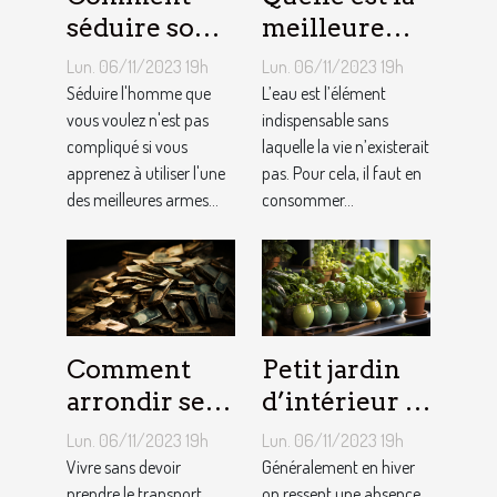
séduire son
meilleure
homme ?
quantité
Lun. 06/11/2023 19h
Lun. 06/11/2023 19h
d’eau qu’il
Séduire l'homme que
L’eau est l’élément
vous voulez n'est pas
faut au
indispensable sans
compliqué si vous
laquelle la vie n’existerait
quotidien ?
apprenez à utiliser l'une
pas. Pour cela, il faut en
des meilleures armes...
consommer...
Comment
Petit jardin
arrondir ses
d’intérieur :
fins du mois
comment en
Lun. 06/11/2023 19h
Lun. 06/11/2023 19h
avec
créer chez
Vivre sans devoir
Généralement en hiver
prendre le transport
on ressent une absence