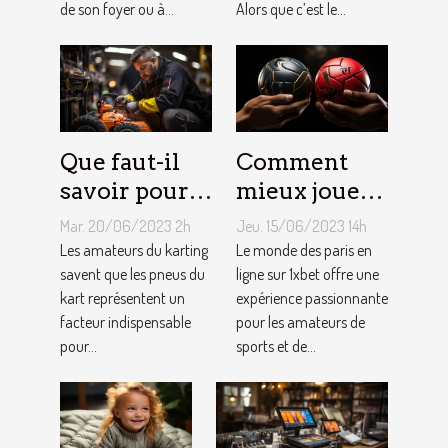
de son foyer ou à...
Alors que c’est le...
Que faut-il
Comment
savoir pour
mieux jouer
un meilleur
pour gagner
Mar. 20/06/2023 2h
Jeu. 15/06/2023 14h
ajustement
au jeu
Les amateurs du karting
Le monde des paris en
de la
savent que les pneus du
1XBET ?
ligne sur 1xbet offre une
kart représentent un
expérience passionnante
pression des
facteur indispensable
pour les amateurs de
pneus de
pour...
sports et de...
Kart ?