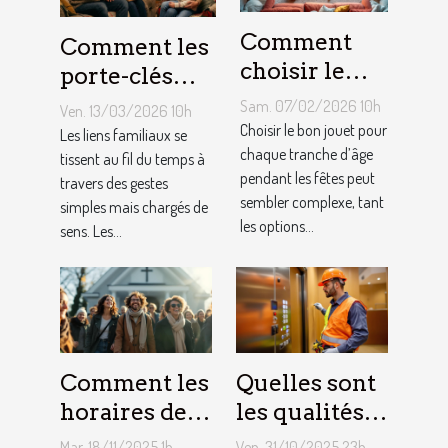
Comment
Comment les
choisir le
porte-clés
jouet idéal
personnalisés
Sam. 07/02/2026 10h
Ven. 13/03/2026 10h
pour chaque
peuvent
Choisir le bon jouet pour
Les liens familiaux se
âge lors des
chaque tranche d’âge
renforcer les
tissent au fil du temps à
pendant les fêtes peut
travers des gestes
fêtes ?
liens
sembler complexe, tant
simples mais chargés de
familiaux ?
les options...
sens. Les...
Comment les
Quelles sont
horaires de
les qualités à
messes
rechercher
Mar. 18/11/2025 1h
Ven. 31/10/2025 23h