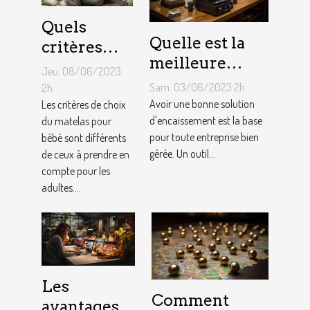
Quels
Quelle est la
critères
meilleure
pour
Jeu. 08/06/2023
solution
choisir un
Sam. 03/06/2023 2h
2h
d'encaissement
Avoir une bonne solution
matelas de
Les critères de choix
pour votre
d'encaissement est la base
du matelas pour
bébé ?
pour toute entreprise bien
bébé sont différents
entreprise ?
gérée. Un outil...
de ceux à prendre en
compte pour les
adultes....
Les
Comment
avantages