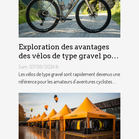
Exploration des avantages
des vélos de type gravel pour
les aventuriers
Sam. 07/09/2024 1h
Les vélos de type gravel sont rapidement devenus une
référence pour les amateurs d'aventures cyclistes....