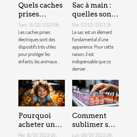
Quels caches
Sac à main :
prises
quelles sont
électriques
les astuces
Sam. 18/02/2023 9h
Mar. 07/02/2023 3h
choisir ?
pour faire un
Les caches prises
Le sac est un élément
électriques sont des
choix
fondamental d'une
dispositifs très utiles
apparence. Pour cette
approprié ?
pour protéger les
raison, il est
enfants, les animaux...
indispensable que ce
dernier...
Pourquoi
Comment
acheter une
sublimer ses
piscine à
ongles ?
Mer. 18/01/2023 12h
Lun. 09/01/2023 21h