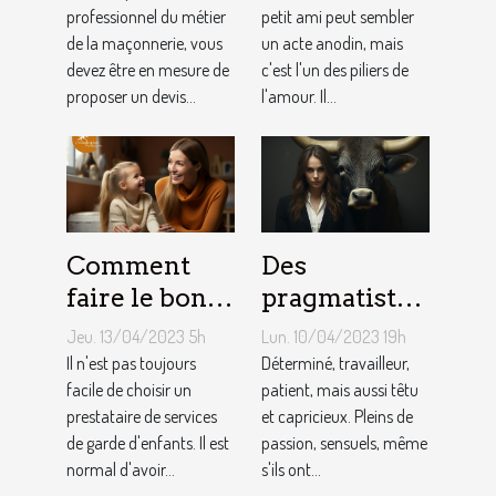
établir le
professionnel du métier
originaux
petit ami peut sembler
de la maçonnerie, vous
un acte anodin, mais
devis avec un
pour votre
devez être en mesure de
c'est l'un des piliers de
artisan
petit ami
proposer un devis...
l'amour. Il...
maçon ?
Comment
Des
faire le bon
pragmatistes
choix entre
imaginatifs
Jeu. 13/04/2023 5h
Lun. 10/04/2023 19h
une crèche et
et patients :
Il n'est pas toujours
Déterminé, travailleur,
une
facile de choisir un
comment
patient, mais aussi têtu
prestataire de services
et capricieux. Pleins de
assistante
sont les gens
de garde d'enfants. Il est
passion, sensuels, même
maternelle ?
du Taureau ?
normal d'avoir...
s'ils ont...