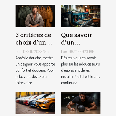
3 critères de
Que savoir
choix d’un
d’un
peignoir de
adoucisseur
Lun. 06/11/2023 19h
Lun. 06/11/2023 19h
bain pour
d’eau ?
Après la douche, mettre
Désirez-vous en savoir
homme ?
un peignoir vous apporte
plus sur les adoucisseurs
confort et douceur. Pour
d’eau avant de les
cela, vous devez bien
installer ? Si tel est le cas,
faire votre...
continuez...