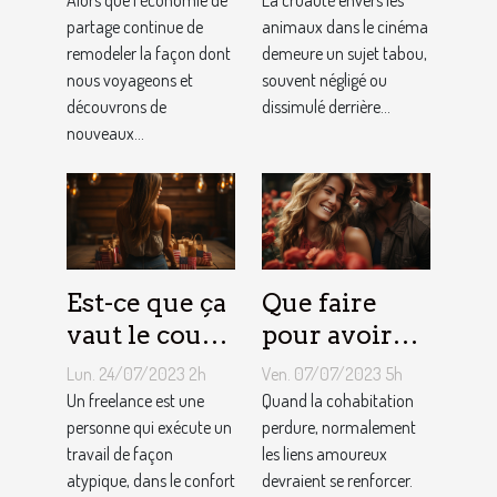
Alors que l'économie de
La cruauté envers les
tarification
partage continue de
cinéma : un
animaux dans le cinéma
remodeler la façon dont
demeure un sujet tabou,
des services
sujet tabou
nous voyageons et
souvent négligé ou
de
découvrons de
dissimulé derrière...
conciergerie
nouveaux...
d'Airbnb ?
Est-ce que ça
Que faire
vaut le coup
pour avoir
de devenir
toujours la
Lun. 24/07/2023 2h
Ven. 07/07/2023 5h
indépendant
vie rose en
Un freelance est une
Quand la cohabitation
?
personne qui exécute un
couple ?
perdure, normalement
travail de façon
les liens amoureux
atypique, dans le confort
devraient se renforcer.