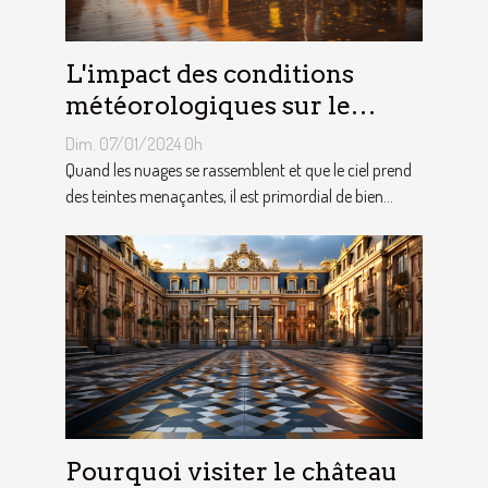
L'impact des conditions
météorologiques sur le
choix des tentes publicitaires
Dim. 07/01/2024 0h
Quand les nuages se rassemblent et que le ciel prend
des teintes menaçantes, il est primordial de bien...
Pourquoi visiter le château