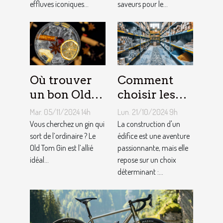
effluves iconiques...
saveurs pour le...
Où trouver
Comment
un bon Old
choisir les
Tom Gin
matériaux de
Mar. 05/11/2024 14h
Lun. 21/10/2024 9h
artisanal ?
construction
Vous cherchez un gin qui
La construction d'un
sort de l’ordinaire ? Le
adaptés à
édifice est une aventure
Old Tom Gin est l’allié
passionnante, mais elle
votre projet
idéal...
repose sur un choix
déterminant :...