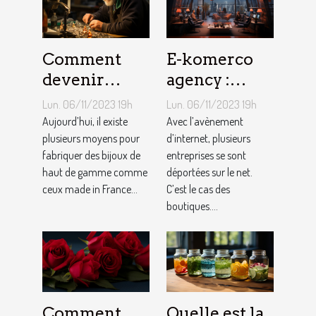
Comment
E-komerco
devenir
agency :
bijoutier-
qu’est-ce que
Lun. 06/11/2023 19h
Lun. 06/11/2023 19h
joaillier ?
c’est ?
Aujourd’hui, il existe
Avec l’avènement
plusieurs moyens pour
d’internet, plusieurs
fabriquer des bijoux de
entreprises se sont
haut de gamme comme
déportées sur le net.
ceux made in France...
C’est le cas des
boutiques....
Comment
Quelle est la