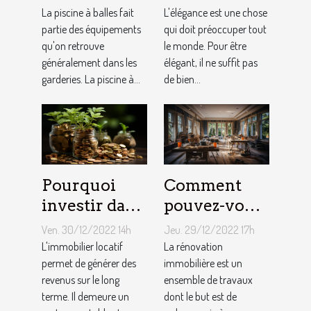
balles à son
La piscine à balles fait
L'élégance est une chose
bébé ?
partie des équipements
qui doit préoccuper tout
qu'on retrouve
le monde. Pour être
généralement dans les
élégant, il ne suffit pas
garderies. La piscine à...
de bien...
Pourquoi
Comment
investir dans
pouvez-vous
l'immobilier
faire une
Ven. 30/12/2022 14h
Jeu. 29/12/2022 17h
?
rénovation
L'immobilier locatif
La rénovation
permet de générer des
immobilière
immobilière est un
revenus sur le long
ensemble de travaux
?
terme. Il demeure un
dont le but est de