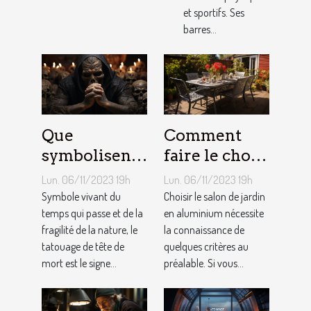
et sportifs. Ses
barres...
Que
Comment
symbolisent
faire le choix
les Tatouages
d’un salon de
Lun. 06/11/2023 19h
Lun. 06/11/2023 19h
Têtes de
jardin en
Symbole vivant du
Choisir le salon de jardin
Mort ?
temps qui passe et de la
aluminium ?
en aluminium nécessite
fragilité de la nature, le
la connaissance de
tatouage de tête de
quelques critères au
mort est le signe...
préalable. Si vous...