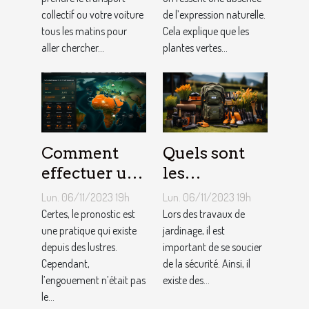
l’internet ?
soi ?
collectif ou votre voiture
de l’expression naturelle.
tous les matins pour
Cela explique que les
aller chercher...
plantes vertes...
Comment
Quels sont
effectuer un
les
pronostic en
équipements
Lun. 06/11/2023 19h
Lun. 06/11/2023 19h
ligne ?
pour le
Certes, le pronostic est
Lors des travaux de
une pratique qui existe
jardinage ?
jardinage, il est
depuis des lustres.
important de se soucier
Cependant,
de la sécurité. Ainsi, il
l’engouement n’était pas
existe des...
le...