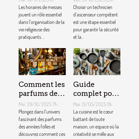
facilitent la
chez un
Les horaires de messes
Choisir un technicien
vie des
jouent un rôle essentiel
technicien
d’ascenseur compétent
dans l'organisation de la
est une étape essentiel
pratiquants ?
d’ascenseur ?
vie religieuse des
pour garantir la sécurité
pratiquants....
et la...
Comment les
Guide
parfums des
complet pour
années folles
choisir le
Mer. 29/10/2025 7h
Mar. 13/05/2025 11h
influencent-
meilleur
Plongez dans l’univers
La cuisine est le cœur
ils la mode
fascinant des parfums
équipement
battant de toute
des années folles et
maison, un espace où la
moderne ?
de cuisine
découvrez comment ces
créativité se mêle aux