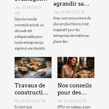
agrandir sa
de faire
Jeu. 01/06/2023
notoriété
appel à un
Jeu. 01/06/2023 3h
23h
locale et
Avec une concurrence de
spécialiste
Dans le monde
fidéliser sa
plus en plus féroce, il est
connecté actuel, un
de
impératif pour les
site web est
clientèle grâce
conception
entreprises de mettre en
indispensable pour
aux outils du
de site web
place des...
toute entreprise qui
référencement
aspire à une réussite...
local ?
Travaux de
Nos conseils
construction
pour des
d’une maison
cadeaux
Mer. 31/05/2023 15h
Mer. 31/05/2023 1h
: Comment
idéaux et
En tant que
Offrir un cadeau à son