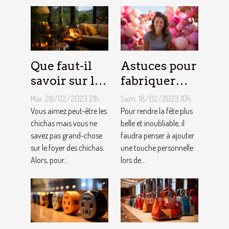
Que faut-il
Astuces pour
savoir sur le
fabriquer
foyer chicha
une arche de
Mar. 28/02/2023 21h
Sam. 18/02/2023 10h
?
ballons
Vous aimez peut-être les
Pour rendre la fête plus
chichas mais vous ne
belle et inoubliable, il
savez pas grand-chose
faudra penser à ajouter
sur le foyer des chichas.
une touche personnelle
Alors, pour...
lors de...