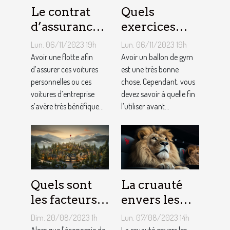
Le contrat
Quels
d’assurance
exercices
auto par
pouvez-vous
Lun. 06/11/2023 19h
Lun. 06/11/2023 19h
flotte : est-il
faire avec un
Avoir une flotte afin
Avoir un ballon de gym
si
d’assurer ces voitures
ballon de
est une très bonne
personnelles ou ces
chose. Cependant, vous
bénéfique ?
gym ?
voitures d’entreprise
devez savoir à quelle fin
s’avère très bénéfique...
l’utiliser avant...
Quels sont
La cruauté
les facteurs
envers les
qui sous-
animaux
Dim. 20/08/2023 1h
Lun. 07/08/2023 14h
tendent la
dans le