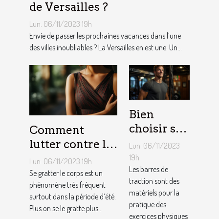
de Versailles ?
Lun. 06/11/2023 19h
Envie de passer les prochaines vacances dans l’une
des villes inoubliables ? La Versailles en est une. Un...
Bien
choisir sa
Comment
barre de
lutter contre la
Lun. 06/11/2023
traction :
démangeaison ?
19h
Lun. 06/11/2023 19h
nos
Les barres de
Se gratter le corps est un
traction sont des
conseils !
phénomène très fréquent
matériels pour la
surtout dans la période d’été.
pratique des
Plus on se le gratte plus...
exercices physiques