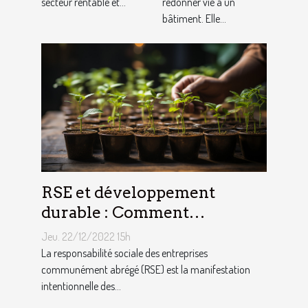
secteur rentable et...
redonner vie à un
bâtiment. Elle...
RSE et développement
durable : Comment
décrocher vite un emploi
Jeu. 22/12/2022 15h
avec ce profil ?
La responsabilité sociale des entreprises
communément abrégé (RSE) est la manifestation
intentionnelle des...