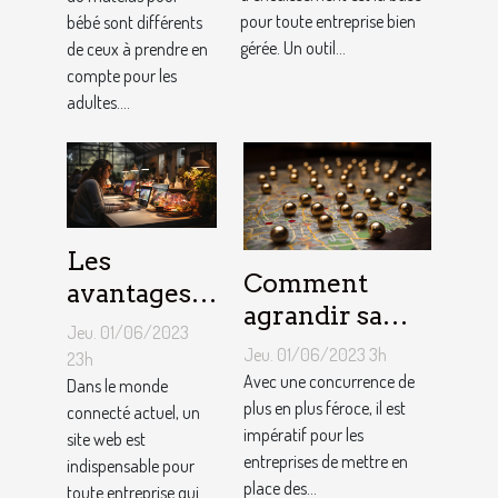
bébé ?
pour toute entreprise bien
bébé sont différents
entreprise ?
gérée. Un outil...
de ceux à prendre en
compte pour les
adultes....
Les
Comment
avantages
agrandir sa
de faire
Jeu. 01/06/2023
notoriété
appel à un
Jeu. 01/06/2023 3h
23h
locale et
Avec une concurrence de
spécialiste
Dans le monde
fidéliser sa
plus en plus féroce, il est
connecté actuel, un
de
impératif pour les
site web est
clientèle grâce
conception
entreprises de mettre en
indispensable pour
aux outils du
de site web
place des...
toute entreprise qui