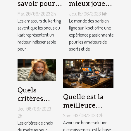
savoir pour
mieux jouer
un meilleur
pour gagner
Mar. 20/06/2023 2h
Jeu. 15/06/2023 14h
ajustement
au jeu
Les amateurs du karting
Le monde des paris en
de la
savent que les pneus du
1XBET ?
ligne sur 1xbet offre une
kart représentent un
expérience passionnante
pression des
facteur indispensable
pour les amateurs de
pneus de
pour...
sports et de...
Kart ?
Quels
Quelle est la
critères
meilleure
pour
Jeu. 08/06/2023
solution
choisir un
Sam. 03/06/2023 2h
2h
d'encaissement
Avoir une bonne solution
matelas de
Les critères de choix
pour votre
d'encaissement est la base
du matelas pour