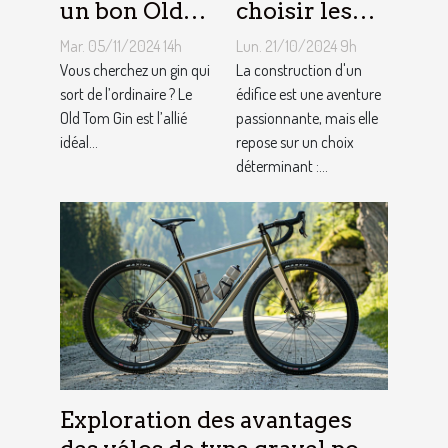
un bon Old
choisir les
Tom Gin
matériaux de
Mar. 05/11/2024 14h
Lun. 21/10/2024 9h
artisanal ?
construction
Vous cherchez un gin qui
La construction d'un
sort de l’ordinaire ? Le
adaptés à
édifice est une aventure
Old Tom Gin est l’allié
passionnante, mais elle
votre projet
idéal...
repose sur un choix
déterminant :...
Exploration des avantages