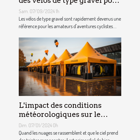
des vélos de type gravel pour
les aventuriers
Sam. 07/09/2024 1h
Les vélos de type gravel sont rapidement devenus une
référence pour les amateurs d'aventures cyclistes....
L'impact des conditions
météorologiques sur le
choix des tentes publicitaires
Dim. 07/01/2024 0h
Quand les nuages se rassemblent et que le ciel prend