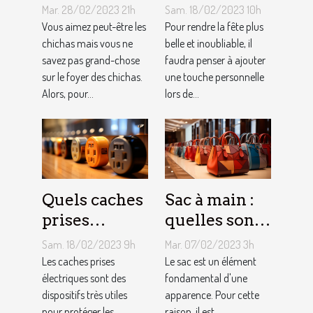
foyer chicha
une arche de
Mar. 28/02/2023 21h
Sam. 18/02/2023 10h
?
ballons
Vous aimez peut-être les
Pour rendre la fête plus
chichas mais vous ne
belle et inoubliable, il
savez pas grand-chose
faudra penser à ajouter
sur le foyer des chichas.
une touche personnelle
Alors, pour...
lors de...
Quels caches
Sac à main :
prises
quelles sont
électriques
les astuces
Sam. 18/02/2023 9h
Mar. 07/02/2023 3h
choisir ?
pour faire un
Les caches prises
Le sac est un élément
électriques sont des
choix
fondamental d'une
dispositifs très utiles
apparence. Pour cette
approprié ?
pour protéger les
raison, il est