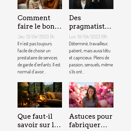
Comment
Des
faire le bon
pragmatistes
choix entre
imaginatifs
Jeu. 13/04/2023 5h
Lun. 10/04/2023 19h
une crèche et
et patients :
Il n'est pas toujours
Déterminé, travailleur,
une
facile de choisir un
comment
patient, mais aussi têtu
prestataire de services
et capricieux. Pleins de
assistante
sont les gens
de garde d'enfants. Il est
passion, sensuels, même
maternelle ?
du Taureau ?
normal d'avoir...
s'ils ont...
Que faut-il
Astuces pour
savoir sur le
fabriquer