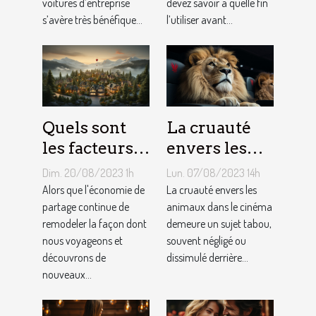
voitures d’entreprise
devez savoir à quelle fin
s’avère très bénéfique...
l’utiliser avant...
Quels sont
La cruauté
les facteurs
envers les
qui sous-
animaux
Dim. 20/08/2023 1h
Lun. 07/08/2023 14h
tendent la
dans le
Alors que l'économie de
La cruauté envers les
tarification
partage continue de
cinéma : un
animaux dans le cinéma
remodeler la façon dont
demeure un sujet tabou,
des services
sujet tabou
nous voyageons et
souvent négligé ou
de
découvrons de
dissimulé derrière...
conciergerie
nouveaux...
d'Airbnb ?