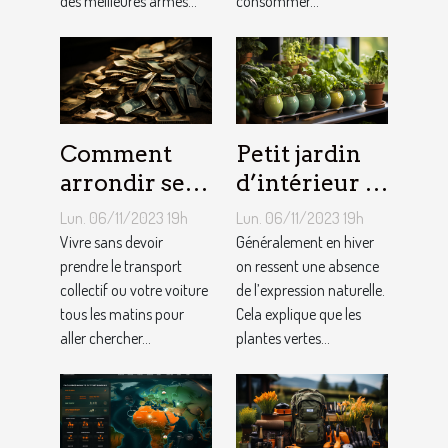
des meilleures armes...
consommer...
Comment
Petit jardin
arrondir ses
d’intérieur :
fins du mois
comment en
Lun. 06/11/2023 19h
Lun. 06/11/2023 19h
avec
créer chez
Vivre sans devoir
Généralement en hiver
l’internet ?
prendre le transport
soi ?
on ressent une absence
collectif ou votre voiture
de l’expression naturelle.
tous les matins pour
Cela explique que les
aller chercher...
plantes vertes...