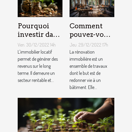
Pourquoi
Comment
investir dans
pouvez-vous
l'immobilier
faire une
Ven. 30/12/2022 14h
Jeu. 29/12/2022 17h
?
rénovation
L'immobilier locatif
La rénovation
permet de générer des
immobilière
immobilière est un
revenus sur le long
ensemble de travaux
?
terme. Il demeure un
dont le but est de
secteur rentable et...
redonner vie à un
bâtiment. Elle...