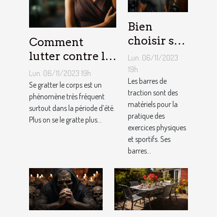
Bien
choisir sa
Comment
barre de
lutter contre la
Lun. 06/11/2023
traction :
démangeaison ?
19h
Lun. 06/11/2023 19h
nos
Les barres de
Se gratter le corps est un
traction sont des
conseils !
phénomène très fréquent
matériels pour la
surtout dans la période d’été.
pratique des
Plus on se le gratte plus...
exercices physiques
et sportifs. Ses
barres...