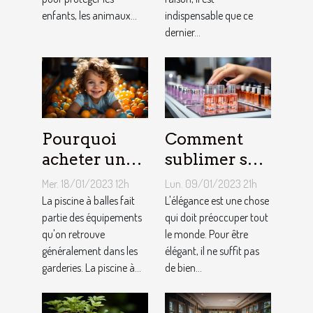
enfants, les animaux...
indispensable que ce
dernier...
Pourquoi
Comment
acheter une
sublimer ses
piscine à
ongles ?
Mer. 18/01/2023 12h
Lun. 09/01/2023 21h
balles à son
La piscine à balles fait
L'élégance est une chose
bébé ?
partie des équipements
qui doit préoccuper tout
qu'on retrouve
le monde. Pour être
généralement dans les
élégant, il ne suffit pas
garderies. La piscine à...
de bien...