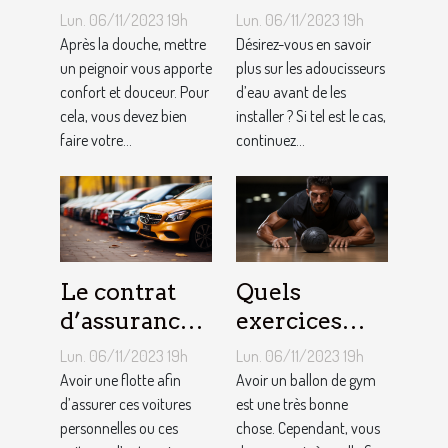
peignoir de
adoucisseur
Lun. 06/11/2023 19h
Lun. 06/11/2023 19h
bain pour
d’eau ?
Après la douche, mettre
Désirez-vous en savoir
homme ?
un peignoir vous apporte
plus sur les adoucisseurs
confort et douceur. Pour
d’eau avant de les
cela, vous devez bien
installer ? Si tel est le cas,
faire votre...
continuez...
Le contrat
Quels
d’assurance
exercices
auto par
pouvez-vous
Lun. 06/11/2023 19h
Lun. 06/11/2023 19h
flotte : est-il
faire avec un
Avoir une flotte afin
Avoir un ballon de gym
si
d’assurer ces voitures
ballon de
est une très bonne
personnelles ou ces
chose. Cependant, vous
bénéfique ?
gym ?