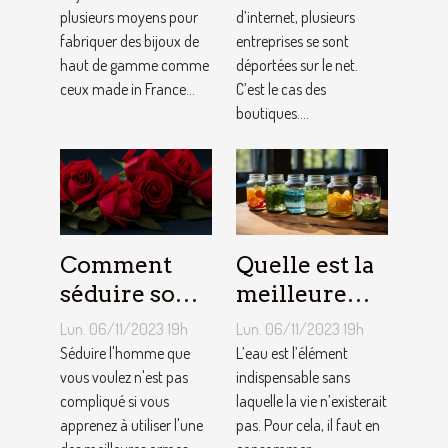
plusieurs moyens pour
d’internet, plusieurs
fabriquer des bijoux de
entreprises se sont
haut de gamme comme
déportées sur le net.
ceux made in France...
C’est le cas des
boutiques....
Comment
Quelle est la
séduire son
meilleure
homme ?
quantité
Lun. 06/11/2023 19h
Lun. 06/11/2023 19h
d’eau qu’il
Séduire l'homme que
L’eau est l’élément
vous voulez n'est pas
faut au
indispensable sans
compliqué si vous
laquelle la vie n’existerait
quotidien ?
apprenez à utiliser l'une
pas. Pour cela, il faut en