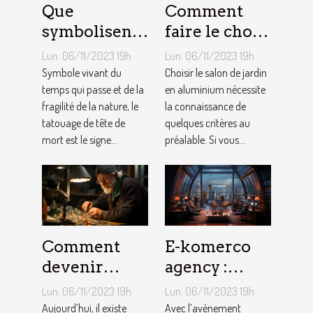
Que
Comment
symbolisent
faire le choix
les Tatouages
d’un salon de
Lun. 06/11/2023 19h
Lun. 06/11/2023 19h
Têtes de
jardin en
Symbole vivant du
Choisir le salon de jardin
Mort ?
temps qui passe et de la
aluminium ?
en aluminium nécessite
fragilité de la nature, le
la connaissance de
tatouage de tête de
quelques critères au
mort est le signe...
préalable. Si vous...
Comment
E-komerco
devenir
agency :
bijoutier-
qu’est-ce que
Lun. 06/11/2023 19h
Lun. 06/11/2023 19h
joaillier ?
c’est ?
Aujourd’hui, il existe
Avec l’avènement