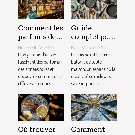
Comment les
Guide
parfums des
complet pour
années folles
choisir le
Mer. 29/10/2025 7h
Mar. 13/05/2025 11h
influencent-
meilleur
Plongez dans l’univers
La cuisine est le cœur
ils la mode
fascinant des parfums
équipement
battant de toute
des années folles et
maison, un espace où la
moderne ?
de cuisine
découvrez comment ces
créativité se mêle aux
effluves iconiques...
saveurs pour le...
Où trouver
Comment