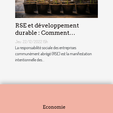
RSE et développement
durable : Comment
décrocher vite un emploi
Jeu. 22/12/2022 15h
avec ce profil ?
La responsabilité sociale des entreprises
communément abrégé (RSE) est la manifestation
intentionnelle des...
Economie