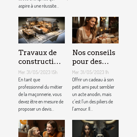
référencement
aspire à une réussite...
local ?
Travaux de
Nos conseils
construction
pour des
d’une maison
cadeaux
Mer. 31/05/2023 15h
Mer. 31/05/2023 1h
: Comment
idéaux et
En tant que
Offrir un cadeau à son
établir le
professionnel du métier
originaux
petit ami peut sembler
de la maçonnerie, vous
un acte anodin, mais
devis avec un
pour votre
devez être en mesure de
c'est l'un des piliers de
artisan
petit ami
proposer un devis...
l'amour. Il...
maçon ?