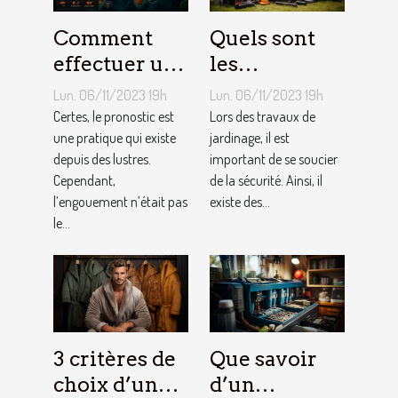
Comment
Quels sont
effectuer un
les
pronostic en
équipements
Lun. 06/11/2023 19h
Lun. 06/11/2023 19h
ligne ?
pour le
Certes, le pronostic est
Lors des travaux de
une pratique qui existe
jardinage ?
jardinage, il est
depuis des lustres.
important de se soucier
Cependant,
de la sécurité. Ainsi, il
l’engouement n’était pas
existe des...
le...
3 critères de
Que savoir
choix d’un
d’un