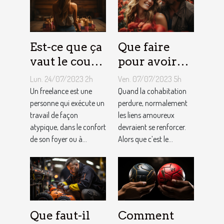
Est-ce que ça
Que faire
vaut le coup
pour avoir
de devenir
toujours la
Lun. 24/07/2023 2h
Ven. 07/07/2023 5h
indépendant
vie rose en
Un freelance est une
Quand la cohabitation
?
personne qui exécute un
couple ?
perdure, normalement
travail de façon
les liens amoureux
atypique, dans le confort
devraient se renforcer.
de son foyer ou à...
Alors que c’est le...
Que faut-il
Comment