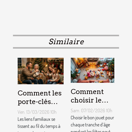
Similaire
Comment
Comment les
choisir le
porte-clés
jouet idéal
personnalisés
Sam. 07/02/2026 10h
Ven. 13/03/2026 10h
pour chaque
peuvent
Choisir le bon jouet pour
Les liens familiaux se
âge lors des
chaque tranche d’âge
renforcer les
tissent au fil du temps à
pendant les fêtes peut