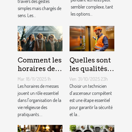
travers des gestes
fêtes ?
liens
sembler complexe, tant
simples mais chargés de
familiaux ?
les options...
sens. Les...
Comment les
Quelles sont
horaires de
les qualités à
messes
rechercher
Mar. 18/11/2025 1h
Ven. 31/10/2025 23h
facilitent la
chez un
Les horaires de messes
Choisir un technicien
vie des
jouent un rôle essentiel
technicien
d’ascenseur compétent
dans l'organisation de la
est une étape essentiel
pratiquants ?
d’ascenseur ?
vie religieuse des
pour garantir la sécurité
pratiquants....
et la...