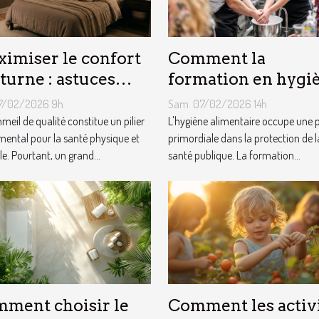
imiser le confort
Comment la
turne : astuces
formation en hygi
r un sommeil
alimentaire influe
27/02/2026 9h
Sam. 07/02/2026 14h
imal
t-elle la sécurité d
meil de qualité constitue un pilier
L'hygiène alimentaire occupe une 
ental pour la santé physique et
consommateurs ?
primordiale dans la protection de l
e. Pourtant, un grand...
santé publique. La formation...
ment choisir le
Comment les activ