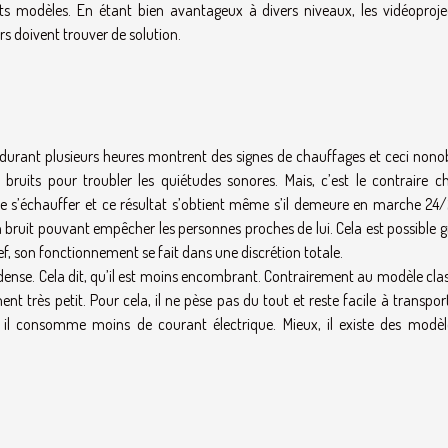
its modèles. En étant bien avantageux à divers niveaux, les vidéoproje
s doivent trouver de solution.
durant plusieurs heures montrent des signes de chauffages et ceci nono
bruits pour troubler les quiétudes sonores. Mais, c’est le contraire ch
de s’échauffer et ce résultat s’obtient même s’il demeure en marche 24/
n bruit pouvant empêcher les personnes proches de lui. Cela est possible 
ef, son fonctionnement se fait dans une discrétion totale.
dense. Cela dit, qu’il est moins encombrant. Contrairement au modèle clas
t très petit. Pour cela, il ne pèse pas du tout et reste facile à transpor
 il consomme moins de courant électrique. Mieux, il existe des modèl