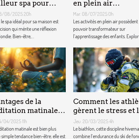
lleur spa pour
en plein air
re maison ?
favorisent-elles
08/08/2025 20h
Mar. 08/07/2025 0h
l'apprentissage ch
r le spa idéal pour sa maison est
Les activités en plein air possèdent
cision qui mérite une réflexion
les enfants ?
pouvoir transformateur sur
ndie. Bien-être,...
l’apprentissage des enfants. Explorer
ntages de la
Comment les athlè
itation matinale
gèrent le stress et 
r le bien-être
attentes d'une carr
4/04/2025 11h
Jeu. 20/03/2025 4h
tidien et la gestion
en biathlon
itation matinale est bien plus
Le biathlon, cette discipline hiverna
stress
 simple tendance bien-être; elle est
combine l’endurance du ski de fond