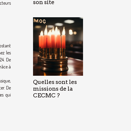
son site
cteurs
bstant
ez les
24. De
grâce à
sique,
Quelles sont les
ter. De
missions de la
es qui
CECMC ?