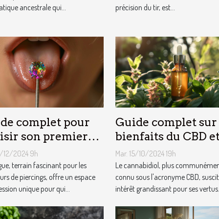
atique ancestrale qui...
précision du tir, est...
de complet pour
Guide complet sur 
isir son premier
bienfaits du CBD et
rcing de langue
réductions
8/12/2024 9h
Mar. 15/10/2024 19h
disponibles
gue, terrain fascinant pour les
Le cannabidiol, plus communéme
rs de piercings, offre un espace
connu sous l'acronyme CBD, susci
ession unique pour qui...
intérêt grandissant pour ses vertus.