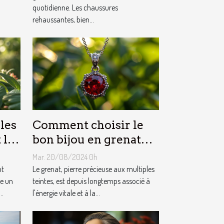
quotidienne. Les chaussures
rehaussantes, bien...
les
Comment choisir le
 les
bon bijou en grenat
pour booster son
Mar. 20/08/2024 0h
énergie
nt
Le grenat, pierre précieuse aux multiples
te un
teintes, est depuis longtemps associé à
..
l'énergie vitale et à la...