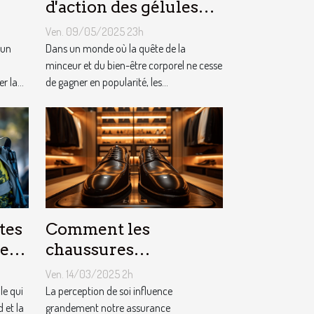
d'action des gélules
minceur sur
Ven. 09/05/2025 23h
ez
l'organisme
 un
Dans un monde où la quête de la
minceur et du bien-être corporel ne cesse
 la...
de gagner en popularité, les...
tes
Comment les
les
chaussures
ière
rehaussantes
Ven. 14/03/2025 2h
améliorent-elles la
le qui
La perception de soi influence
 et la
confiance en soi ?
grandement notre assurance