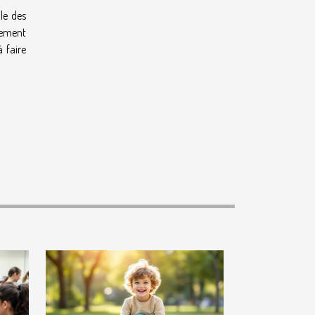
le des
tement
à faire