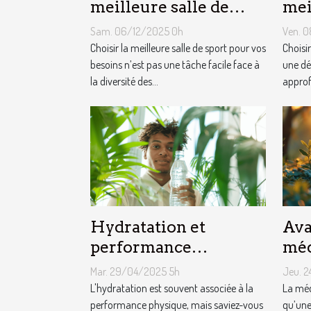
meilleure salle de
mei
sport pour vos besoins
vot
Sam. 06/12/2025 0h
Ven. 
?
Choisir la meilleure salle de sport pour vos
Choisi
besoins n’est pas une tâche facile face à
une dé
la diversité des...
approfo
Hydratation et
Ava
performance
méd
cognitive les liens
pou
Mar. 29/04/2025 5h
Jeu. 2
étroits à connaître
quo
L'hydratation est souvent associée à la
La méd
pour booster votre
performance physique, mais saviez-vous
du 
qu’une