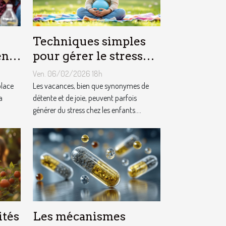
Techniques simples
ène
pour gérer le stress
nce-
chez les enfants
Ven. 06/02/2026 18h
es
pendant les vacances
place
Les vacances, bien que synonymes de
a
détente et de joie, peuvent parfois
générer du stress chez les enfants....
ités
Les mécanismes