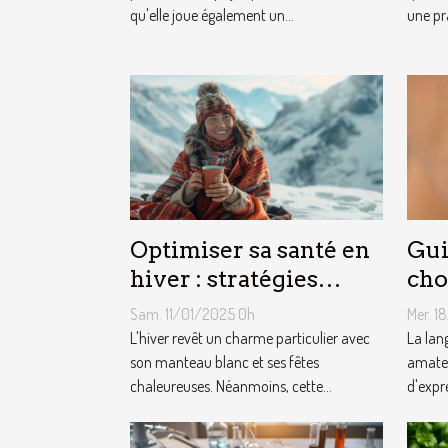
qu'elle joue également un...
une pr
productivité
Optimiser sa santé en
Gui
hiver : stratégies
cho
naturelles de
pie
Sam. 11/01/2025 0h
Mer. 1
prévention et
L'hiver revêt un charme particulier avec
La lan
maintenance
son manteau blanc et ses fêtes
amateu
chaleureuses. Néanmoins, cette...
d'expr