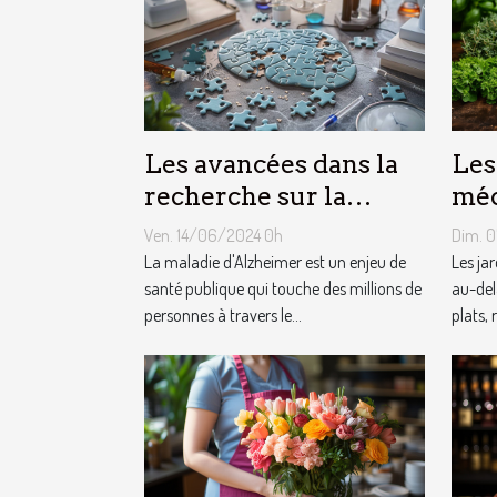
Les avancées dans la
Les
recherche sur la
méc
maladie d'Alzheimer
aro
Ven. 14/06/2024 0h
Dim. 
sur
La maladie d'Alzheimer est un enjeu de
Les jar
santé publique qui touche des millions de
au-del
personnes à travers le...
plats, 