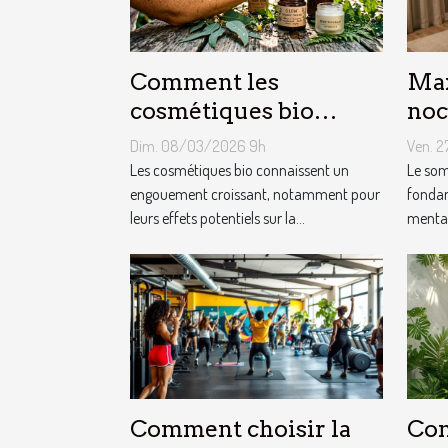
Comment les
Max
cosmétiques bio
noc
influencent-ils la
pou
Dim. 08/03/2026 9h
Ven. 
santé de la peau ?
opt
Les cosmétiques bio connaissent un
Le som
engouement croissant, notamment pour
fondam
leurs effets potentiels sur la...
mental
Comment choisir la
Com