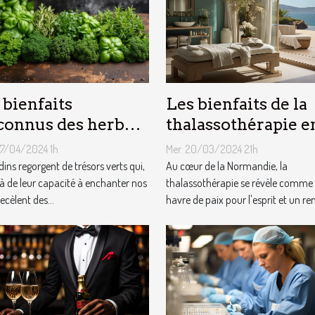
Les bienfaits de la
 bienfaits
thalassothérapie e
onnus des herbes
Normandie : entre
matiques du jardin
Mer. 20/03/2024 21h
07/04/2024 1h
soin et évasion
 notre santé
Au cœur de la Normandie, la
dins regorgent de trésors verts qui,
thalassothérapie se révèle comme
à de leur capacité à enchanter nos
havre de paix pour l'esprit et un re
recèlent des...