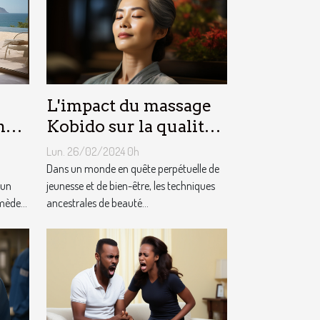
L'impact du massage
n
Kobido sur la qualité
de la peau et la
Lun. 26/02/2024 0h
prévention du
Dans un monde en quête perpétuelle de
 un
vieillissement
jeunesse et de bien-être, les techniques
mède...
ancestrales de beauté...