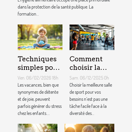
dans la protection de la santé publique. La
formation...
Techniques
Comment
simples pour
choisir la
gérer le
meilleure
Ven. 06/02/2026 18h
Sam. 06/12/2025 0h
stress chez
salle de sport
Les vacances, bien que
Choisir la meilleure salle
les enfants
synonymes de détente
pour vos
de sport pour vos
et de joie, peuvent
besoins n’est pas une
pendant les
besoins ?
parfois générer du stress
tâche facile face à la
vacances
chez les enfants....
diversité des...