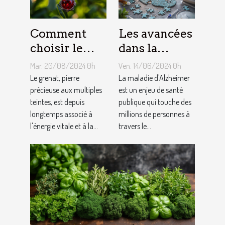
Comment
Les avancées
choisir le
dans la
bon bijou en
recherche
Mar. 20/08/2024 0h
Ven. 14/06/2024 0h
grenat pour
sur la
Le grenat, pierre
La maladie d'Alzheimer
booster son
précieuse aux multiples
maladie
est un enjeu de santé
teintes, est depuis
publique qui touche des
énergie
d'Alzheimer
longtemps associé à
millions de personnes à
l'énergie vitale et à la...
travers le...