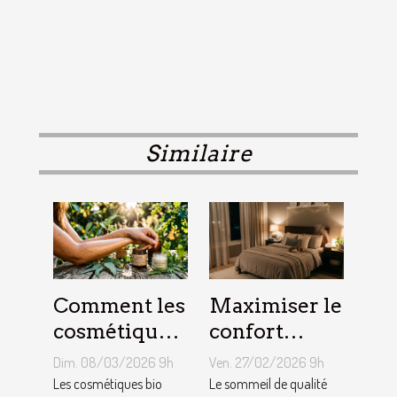
Similaire
Comment les
Maximiser le
cosmétiques
confort
bio
nocturne :
Dim. 08/03/2026 9h
Ven. 27/02/2026 9h
influencent-
astuces pour
Les cosmétiques bio
Le sommeil de qualité