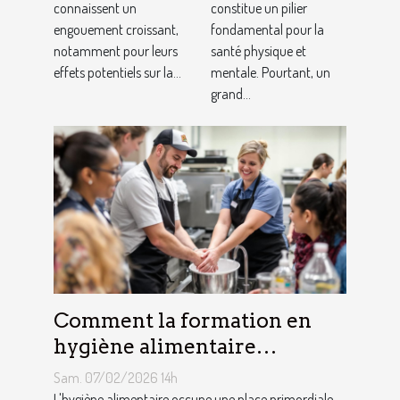
ils la santé de
connaissent un
un sommeil
constitue un pilier
engouement croissant,
fondamental pour la
la peau ?
optimal
notamment pour leurs
santé physique et
effets potentiels sur la...
mentale. Pourtant, un
grand...
Comment la formation en
hygiène alimentaire
influence-t-elle la sécurité
Sam. 07/02/2026 14h
des consommateurs ?
L'hygiène alimentaire occupe une place primordiale