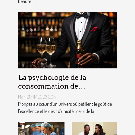
beauté...
La psychologie de la
consommation de
champagne et du luxe chez
Mar. 21/11/2023 20h
les consommateurs
Plongez au cœur d'un univers où pétillent le goût de
l'excellence et le désir d'unicité : celui de la...