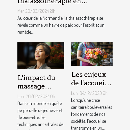
thalassothérapie en
Normandie : entre soin et
Mer. 20/03/2024 21h
évasion
Au cœur de la Normandie, la thalassothérapie se
révèle comme un havre de paix pour l'esprit et un
remède...
Les enjeux
L'impact du
de l'accueil
massage
en période
Lun. 04/12/2023 9h
Kobido sur la
Lun. 26/02/2024 0h
de crise
Lorsqu'une crise
qualité de la
Dans un monde en quête
sanitaire
sanitaire bouleverse les
peau et la
perpétuelle de jeunesse et
fondements de nos
de bien-être, les
prévention du
sociétés, l'accueil se
techniques ancestrales de
vieillissement
transforme en un...