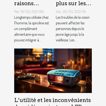
raisons
plus sur les
d’opter pour
troubles de la
Mer. 19/05/2021 16h
Ven. 26/03/2021 0h
la spiruline
vision ?
Longtemps utilisée chez
Les troubles de la vision
pour
l’homme, la spiruline est
peuvent affecter les
un complément
personnes depuis le
animaux
alimentaire que vous
jeune âge jusqu’à la
domestiques
pouvez intégrer à...
vieillesse. Les...
L’utilité et les inconvénients