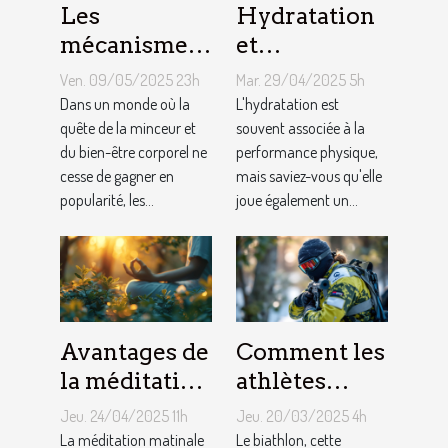
Les
Hydratation
mécanismes
et
d'action des
performance
Ven. 09/05/2025 23h
Mar. 29/04/2025 5h
gélules
cognitive les
Dans un monde où la
L'hydratation est
minceur sur
quête de la minceur et
liens étroits à
souvent associée à la
du bien-être corporel ne
performance physique,
l'organisme
connaître
cesse de gagner en
mais saviez-vous qu'elle
pour booster
popularité, les...
joue également un...
votre
productivité
Avantages de
Comment les
la méditation
athlètes
matinale
gèrent le
Jeu. 24/04/2025 11h
Jeu. 20/03/2025 4h
pour le bien-
stress et les
La méditation matinale
Le biathlon, cette