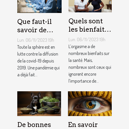
Quels sont
Que faut-il
les bienfaits
savoir de
de l’orgasme
Pfizer, vaccin
Lun. 06/11/2023 19h
Lun. 06/11/2023 19h
sur votre
contre le
L’orgasme a de
Toute la sphère est en
santé ?
nombreux bienfaits sur
coronavirus ?
lutte contre la diffusion
la santé. Mais,
de la covid-19 depuis
nombreux sont ceux qui
2019. Une pandémie qui
ignorent encore
a déjà fait...
l’importance de...
De bonnes
En savoir