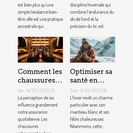
être
est bien plus qu’une
attentes
discipline hivernale qui
simple tendance bien-
combine l’endurance du
quotidien et
d'une
être; elle est une pratique
ski de fond et la
la gestion du
carrière en
ancestrale qui...
précision du tir, est...
stress
biathlon
Comment les
Optimiser sa
chaussures
santé en
rehaussantes
hiver :
Ven. 14/03/2025 2h
Sam. 11/01/2025 0h
améliorent-
stratégies
La perception de soi
L'hiver revêt un charme
elles la
influence grandement
naturelles de
particulier avec son
notre assurance
manteau blanc et ses
confiance en
prévention
quotidienne. Les
fêtes chaleureuses.
soi ?
et
chaussures
Néanmoins, cette...
maintenance