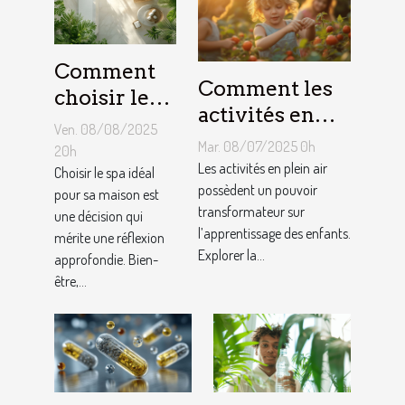
Comment
Comment les
choisir le
activités en
meilleur
Ven. 08/08/2025
plein air
spa pour
Mar. 08/07/2025 0h
20h
favorisent-
Les activités en plein air
votre
Choisir le spa idéal
elles
possèdent un pouvoir
pour sa maison est
maison ?
transformateur sur
une décision qui
l'apprentissage
l’apprentissage des enfants.
mérite une réflexion
chez les
Explorer la...
approfondie. Bien-
enfants ?
être,...