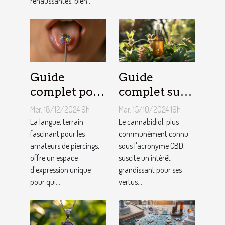
rehaussantes, bien...
Guide
Guide
complet pour
complet sur
choisir son
les bienfaits
Mer. 18/12/2024 9h
Mar. 15/10/2024 19h
premier
du CBD et les
La langue, terrain
Le cannabidiol, plus
piercing de
fascinant pour les
réductions
communément connu
amateurs de piercings,
sous l'acronyme CBD,
langue
disponibles
offre un espace
suscite un intérêt
d'expression unique
grandissant pour ses
pour qui...
vertus...