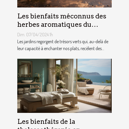
Les bienfaits méconnus des
herbes aromatiques du
jardin sur notre santé
Dim. 07/04/2024 1h
Les jardins regorgent de trésors verts qui, au-delà de
leur capacité à enchanter nos plats, recèlent des...
Les bienfaits de la